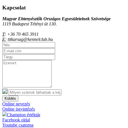
Kapcsolat
Magyar Ebtenyésztők Országos Egyesületeinek Szövetsége
1119 Budapest Tétényi út 130.
T:
+36 70 465 3911
E:
titkarsag@kennelclub.hu
Küldés
Online nevezés
Online ügyintézés
Champion értéktár
Facebook oldal
Youtube csatorna