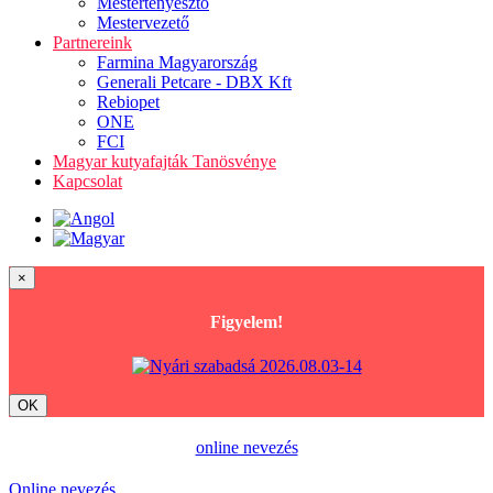
Mestertenyésztő
Mestervezető
Partnereink
Farmina Magyarország
Generali Petcare - DBX Kft
Rebiopet
ONE
FCI
Magyar kutyafajták Tanösvénye
Kapcsolat
×
Figyelem!
OK
online nevezés
Online nevezés