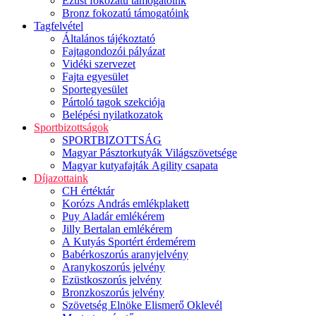
Ezüst fokozatú támogatóink
Bronz fokozatú támogatóink
Tagfelvétel
Általános tájékoztató
Fajtagondozói pályázat
Vidéki szervezet
Fajta egyesület
Sportegyesület
Pártoló tagok szekciója
Belépési nyilatkozatok
Sportbizottságok
SPORTBIZOTTSÁG
Magyar Pásztorkutyák Világszövetsége
Magyar kutyafajták Agility csapata
Díjazottaink
CH értéktár
Korózs András emlékplakett
Puy Aladár emlékérem
Jilly Bertalan emlékérem
A Kutyás Sportért érdemérem
Babérkoszorús aranyjelvény
Aranykoszorús jelvény
Ezüstkoszorús jelvény
Bronzkoszorús jelvény
Szövetség Elnöke Elismerő Oklevél