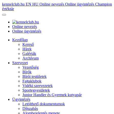
kennelclub.hu
EN
HU
Online nevezés
Online ügyintézés
Champion
értéktár
Online nevezés
Online ügyintézés
Kezdőlap
Kereső
Hírek
Galériák
Archívum
Szervezet
Vezetőség
Bírók
Bírói testületek
Fajtaklubok
Vidéki szervezetek
Sportegyesületek
Junior Handler és Gyermek kutyapár
Ügyintézés
Letölthető dokumentumok
Díjszabás
Alombejelentés menete