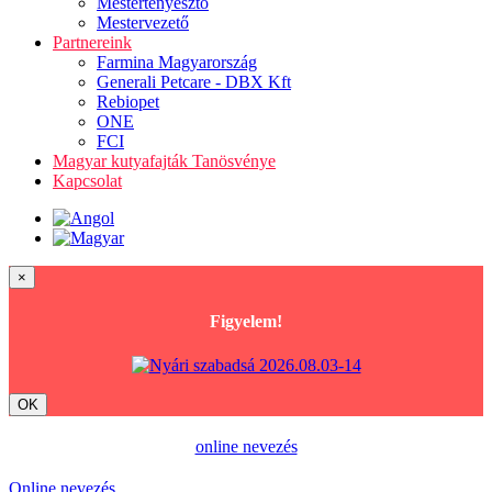
Mestertenyésztő
Mestervezető
Partnereink
Farmina Magyarország
Generali Petcare - DBX Kft
Rebiopet
ONE
FCI
Magyar kutyafajták Tanösvénye
Kapcsolat
×
Figyelem!
OK
online nevezés
Online nevezés