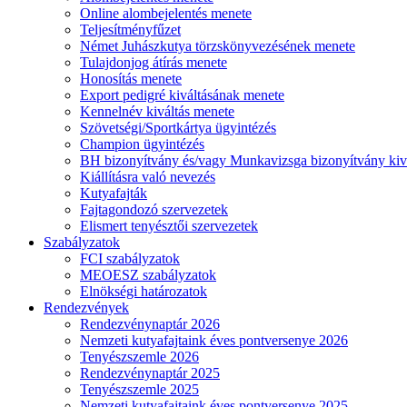
Online alombejelentés menete
Teljesítményfűzet
Német Juhászkutya törzskönyvezésének menete
Tulajdonjog átírás menete
Honosítás menete
Export pedigré kiváltásának menete
Kennelnév kiváltás menete
Szövetségi/Sportkártya ügyintézés
Champion ügyintézés
BH bizonyítvány és/vagy Munkavizsga bizonyítvány kiv
Kiállításra való nevezés
Kutyafajták
Fajtagondozó szervezetek
Elismert tenyésztői szervezetek
Szabályzatok
FCI szabályzatok
MEOESZ szabályzatok
Elnökségi határozatok
Rendezvények
Rendezvénynaptár 2026
Nemzeti kutyafajtaink éves pontversenye 2026
Tenyészszemle 2026
Rendezvénynaptár 2025
Tenyészszemle 2025
Nemzeti kutyafajtaink éves pontversenye 2025