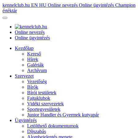
kennelclub.hu
EN
HU
Online nevezés
Online ügyintézés
Champion
értéktár
Online nevezés
Online ügyintézés
Kezdőlap
Kereső
Hírek
Galériák
Archívum
Szervezet
Vezetőség
Bírók
Bírói testületek
Fajtaklubok
Vidéki szervezetek
Sportegyesületek
Junior Handler és Gyermek kutyapár
Ügyintézés
Letölthető dokumentumok
Díjszabás
Alombejelentés menete