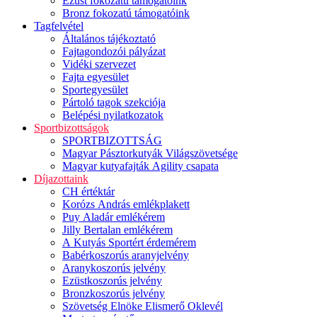
Ezüst fokozatú támogatóink
Bronz fokozatú támogatóink
Tagfelvétel
Általános tájékoztató
Fajtagondozói pályázat
Vidéki szervezet
Fajta egyesület
Sportegyesület
Pártoló tagok szekciója
Belépési nyilatkozatok
Sportbizottságok
SPORTBIZOTTSÁG
Magyar Pásztorkutyák Világszövetsége
Magyar kutyafajták Agility csapata
Díjazottaink
CH értéktár
Korózs András emlékplakett
Puy Aladár emlékérem
Jilly Bertalan emlékérem
A Kutyás Sportért érdemérem
Babérkoszorús aranyjelvény
Aranykoszorús jelvény
Ezüstkoszorús jelvény
Bronzkoszorús jelvény
Szövetség Elnöke Elismerő Oklevél