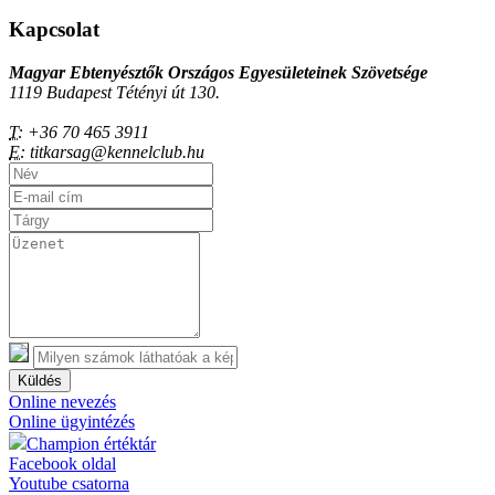
Kapcsolat
Magyar Ebtenyésztők Országos Egyesületeinek Szövetsége
1119 Budapest Tétényi út 130.
T:
+36 70 465 3911
E:
titkarsag@kennelclub.hu
Küldés
Online nevezés
Online ügyintézés
Champion értéktár
Facebook oldal
Youtube csatorna