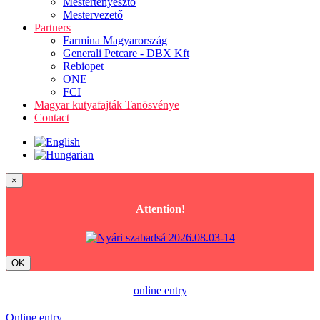
Mestertenyésztő
Mestervezető
Partners
Farmina Magyarország
Generali Petcare - DBX Kft
Rebiopet
ONE
FCI
Magyar kutyafajták Tanösvénye
Contact
×
Attention!
OK
online entry
Online entry