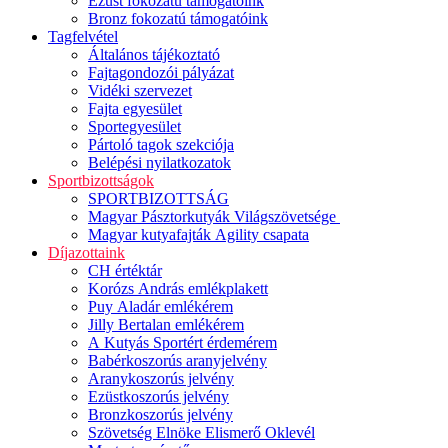
Ezüst fokozatú támogatóink
Bronz fokozatú támogatóink
Tagfelvétel
Általános tájékoztató
Fajtagondozói pályázat
Vidéki szervezet
Fajta egyesület
Sportegyesület
Pártoló tagok szekciója
Belépési nyilatkozatok
Sportbizottságok
SPORTBIZOTTSÁG
Magyar Pásztorkutyák Világszövetsége
Magyar kutyafajták Agility csapata
Díjazottaink
CH értéktár
Korózs András emlékplakett
Puy Aladár emlékérem
Jilly Bertalan emlékérem
A Kutyás Sportért érdemérem
Babérkoszorús aranyjelvény
Aranykoszorús jelvény
Ezüstkoszorús jelvény
Bronzkoszorús jelvény
Szövetség Elnöke Elismerő Oklevél