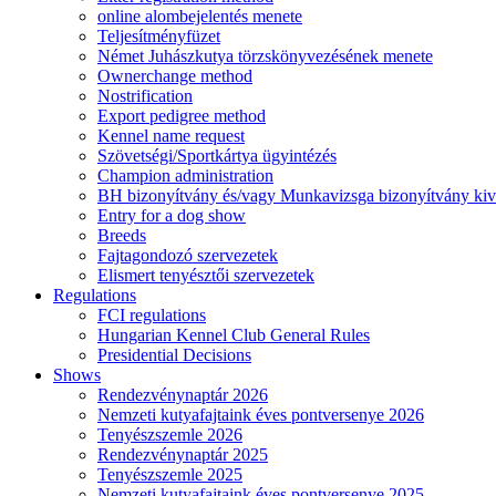
online alombejelentés menete
Teljesítményfüzet
Német Juhászkutya törzskönyvezésének menete
Ownerchange method
Nostrification
Export pedigree method
Kennel name request
Szövetségi/Sportkártya ügyintézés
Champion administration
BH bizonyítvány és/vagy Munkavizsga bizonyítvány kiv
Entry for a dog show
Breeds
Fajtagondozó szervezetek
Elismert tenyésztői szervezetek
Regulations
FCI regulations
Hungarian Kennel Club General Rules
Presidential Decisions
Shows
Rendezvénynaptár 2026
Nemzeti kutyafajtaink éves pontversenye 2026
Tenyészszemle 2026
Rendezvénynaptár 2025
Tenyészszemle 2025
Nemzeti kutyafajtaink éves pontversenye 2025