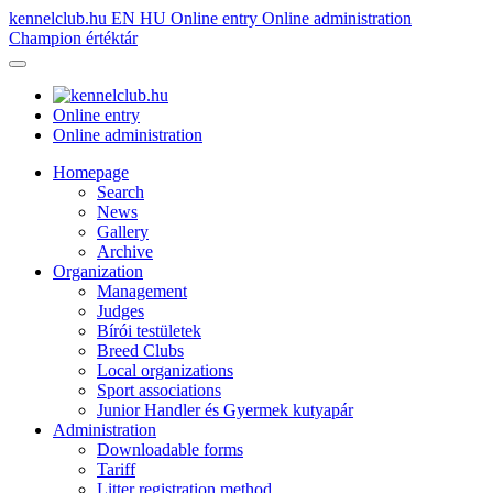
kennelclub.hu
EN
HU
Online entry
Online administration
Champion értéktár
Online entry
Online administration
Homepage
Search
News
Gallery
Archive
Organization
Management
Judges
Bírói testületek
Breed Clubs
Local organizations
Sport associations
Junior Handler és Gyermek kutyapár
Administration
Downloadable forms
Tariff
Litter registration method