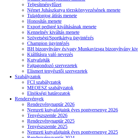
Teljesítményfűzet
Német Juhászkutya törzskönyvezésének menete
Tulajdonjog átírás menete
Honosítás menete
Export pedigré kiváltásának menete
Kennelnév kiváltás menete
Szövetségi/Sportkártya ügyintézés
Champion ügyintézés
BH bizonyítvány és/vagy Munkavizsga bizonyítvány kiv
Kiállításra való nevezés
Kutyafajták
Fajtagondozó szervezetek
Elismert tenyésztői szervezetek
Szabályzatok
FCI szabályzatok
MEOESZ szabályzatok
Elnökségi határozatok
Rendezvények
Rendezvénynaptár 2026
Nemzeti kutyafajtaink éves pontversenye 2026
Tenyészszemle 2026
Rendezvénynaptár 2025
Tenyészszemle 2025
Nemzeti kutyafajtaink éves pontversenye 2025
Rendezvénynaptár 2024