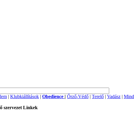
lem
|
Klubkiállítások
|
Obedience
|
Őrző-Védő
|
Terelő
|
Vadász
|
Mind
ő szervezet
Linkek