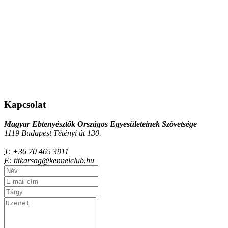
Kapcsolat
Magyar Ebtenyésztők Országos Egyesületeinek Szövetsége
1119 Budapest Tétényi út 130.
T:
+36 70 465 3911
E:
titkarsag@kennelclub.hu