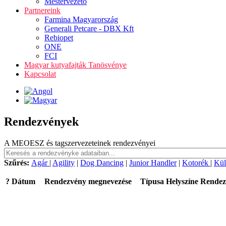
Mestervezető
Partnereink
Farmina Magyarország
Generali Petcare - DBX Kft
Rebiopet
ONE
FCI
Magyar kutyafajták Tanösvénye
Kapcsolat
Rendezvények
A MEOESZ és tagszervezeteinek rendezvényei
Szűrés:
Agár
|
Agility
|
Dog Dancing
|
Junior Handler
|
Kotorék
|
Kül
?
Dátum
Rendezvény megnevezése
Típusa
Helyszíne
Rendez