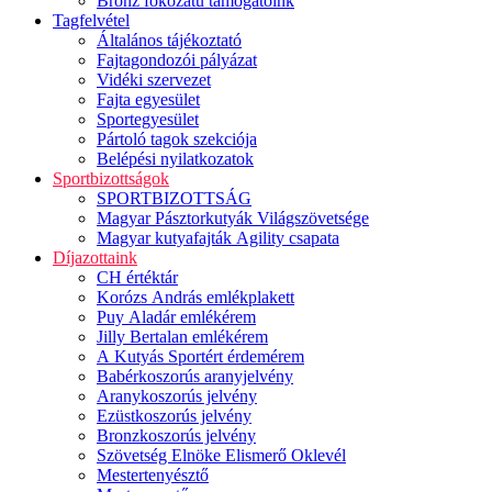
Bronz fokozatú támogatóink
Tagfelvétel
Általános tájékoztató
Fajtagondozói pályázat
Vidéki szervezet
Fajta egyesület
Sportegyesület
Pártoló tagok szekciója
Belépési nyilatkozatok
Sportbizottságok
SPORTBIZOTTSÁG
Magyar Pásztorkutyák Világszövetsége
Magyar kutyafajták Agility csapata
Díjazottaink
CH értéktár
Korózs András emlékplakett
Puy Aladár emlékérem
Jilly Bertalan emlékérem
A Kutyás Sportért érdemérem
Babérkoszorús aranyjelvény
Aranykoszorús jelvény
Ezüstkoszorús jelvény
Bronzkoszorús jelvény
Szövetség Elnöke Elismerő Oklevél
Mestertenyésztő