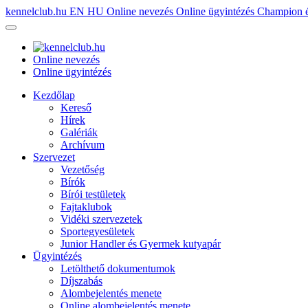
kennelclub.hu
EN
HU
Online nevezés
Online ügyintézés
Champion é
Online nevezés
Online ügyintézés
Kezdőlap
Kereső
Hírek
Galériák
Archívum
Szervezet
Vezetőség
Bírók
Bírói testületek
Fajtaklubok
Vidéki szervezetek
Sportegyesületek
Junior Handler és Gyermek kutyapár
Ügyintézés
Letölthető dokumentumok
Díjszabás
Alombejelentés menete
Online alombejelentés menete