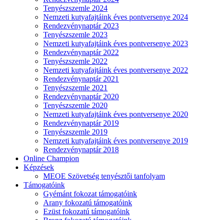
Tenyészszemle 2024
Nemzeti kutyafajtáink éves pontversenye 2024
Rendezvénynaptár 2023
Tenyészszemle 2023
Nemzeti kutyafajtáink éves pontversenye 2023
Rendezvénynaptár 2022
Tenyészszemle 2022
Nemzeti kutyafajtáink éves pontversenye 2022
Rendezvénynaptár 2021
Tenyészszemle 2021
Rendezvénynaptár 2020
Tenyészszemle 2020
Nemzeti kutyafajtáink éves pontversenye 2020
Rendezvénynaptár 2019
Tenyészszemle 2019
Nemzeti kutyafajtáink éves pontversenye 2019
Rendezvénynaptár 2018
Online Champion
Képzések
MEOE Szövetség tenyésztői tanfolyam
Támogatóink
Gyémánt fokozat támogatóink
Arany fokozatú támogatóink
Ezüst fokozatú támogatóink