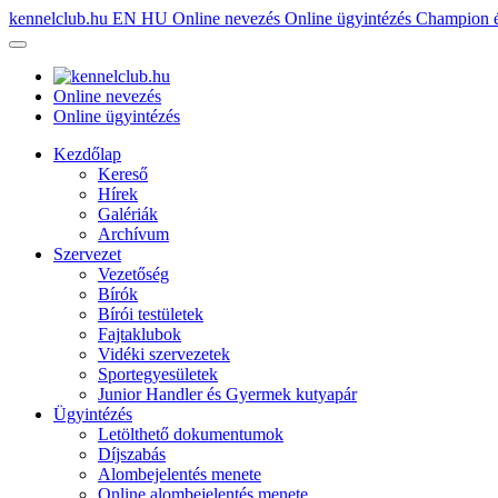
kennelclub.hu
EN
HU
Online nevezés
Online ügyintézés
Champion é
Online nevezés
Online ügyintézés
Kezdőlap
Kereső
Hírek
Galériák
Archívum
Szervezet
Vezetőség
Bírók
Bírói testületek
Fajtaklubok
Vidéki szervezetek
Sportegyesületek
Junior Handler és Gyermek kutyapár
Ügyintézés
Letölthető dokumentumok
Díjszabás
Alombejelentés menete
Online alombejelentés menete