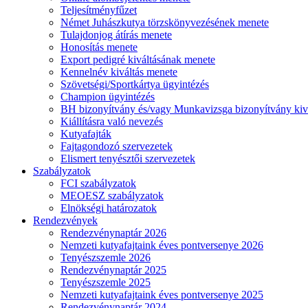
Teljesítményfűzet
Német Juhászkutya törzskönyvezésének menete
Tulajdonjog átírás menete
Honosítás menete
Export pedigré kiváltásának menete
Kennelnév kiváltás menete
Szövetségi/Sportkártya ügyintézés
Champion ügyintézés
BH bizonyítvány és/vagy Munkavizsga bizonyítvány kiv
Kiállításra való nevezés
Kutyafajták
Fajtagondozó szervezetek
Elismert tenyésztői szervezetek
Szabályzatok
FCI szabályzatok
MEOESZ szabályzatok
Elnökségi határozatok
Rendezvények
Rendezvénynaptár 2026
Nemzeti kutyafajtaink éves pontversenye 2026
Tenyészszemle 2026
Rendezvénynaptár 2025
Tenyészszemle 2025
Nemzeti kutyafajtaink éves pontversenye 2025
Rendezvénynaptár 2024