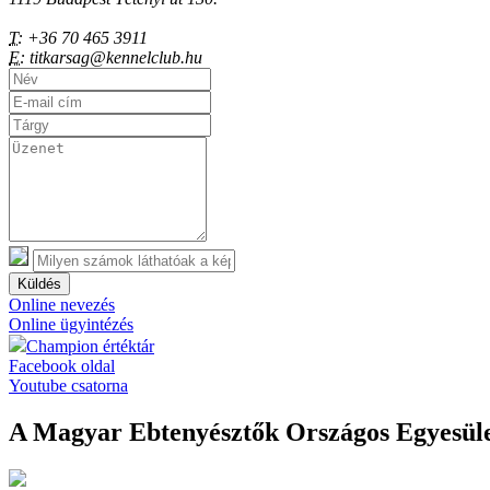
T:
+36 70 465 3911
E:
titkarsag@kennelclub.hu
Küldés
Online nevezés
Online ügyintézés
Champion értéktár
Facebook oldal
Youtube csatorna
A Magyar Ebtenyésztők Országos Egyesület