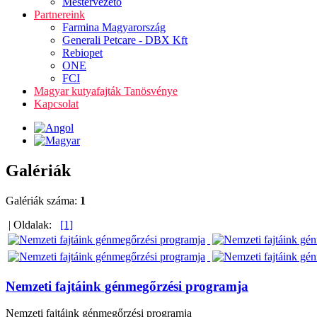
Mestervezető
Partnereink
Farmina Magyarország
Generali Petcare - DBX Kft
Rebiopet
ONE
FCI
Magyar kutyafajták Tanösvénye
Kapcsolat
Galériák
Galériák száma:
1
| Oldalak:
[1]
Nemzeti fajtáink génmegőrzési programja
Nemzeti fajtáink génmegőrzési programja