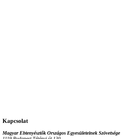
Kapcsolat
Magyar Ebtenyésztők Országos Egyesületeinek Szövetsége
1119 Budapest Tétényi út 130.