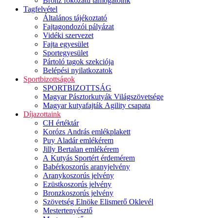
Bronz fokozatú támogatóink
Tagfelvétel
Általános tájékoztató
Fajtagondozói pályázat
Vidéki szervezet
Fajta egyesület
Sportegyesület
Pártoló tagok szekciója
Belépési nyilatkozatok
Sportbizottságok
SPORTBIZOTTSÁG
Magyar Pásztorkutyák Világszövetsége
Magyar kutyafajták Agility csapata
Díjazottaink
CH értéktár
Korózs András emlékplakett
Puy Aladár emlékérem
Jilly Bertalan emlékérem
A Kutyás Sportért érdemérem
Babérkoszorús aranyjelvény
Aranykoszorús jelvény
Ezüstkoszorús jelvény
Bronzkoszorús jelvény
Szövetség Elnöke Elismerő Oklevél
Mestertenyésztő