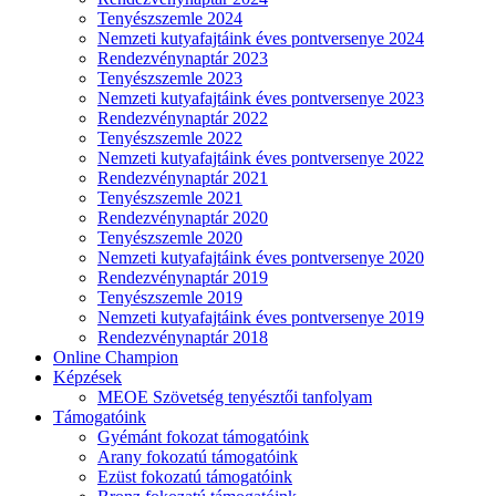
Tenyészszemle 2024
Nemzeti kutyafajtáink éves pontversenye 2024
Rendezvénynaptár 2023
Tenyészszemle 2023
Nemzeti kutyafajtáink éves pontversenye 2023
Rendezvénynaptár 2022
Tenyészszemle 2022
Nemzeti kutyafajtáink éves pontversenye 2022
Rendezvénynaptár 2021
Tenyészszemle 2021
Rendezvénynaptár 2020
Tenyészszemle 2020
Nemzeti kutyafajtáink éves pontversenye 2020
Rendezvénynaptár 2019
Tenyészszemle 2019
Nemzeti kutyafajtáink éves pontversenye 2019
Rendezvénynaptár 2018
Online Champion
Képzések
MEOE Szövetség tenyésztői tanfolyam
Támogatóink
Gyémánt fokozat támogatóink
Arany fokozatú támogatóink
Ezüst fokozatú támogatóink