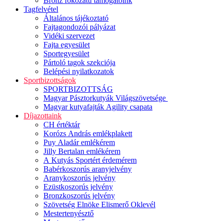
Bronz fokozatú támogatóink
Tagfelvétel
Általános tájékoztató
Fajtagondozói pályázat
Vidéki szervezet
Fajta egyesület
Sportegyesület
Pártoló tagok szekciója
Belépési nyilatkozatok
Sportbizottságok
SPORTBIZOTTSÁG
Magyar Pásztorkutyák Világszövetsége
Magyar kutyafajták Agility csapata
Díjazottaink
CH értéktár
Korózs András emlékplakett
Puy Aladár emlékérem
Jilly Bertalan emlékérem
A Kutyás Sportért érdemérem
Babérkoszorús aranyjelvény
Aranykoszorús jelvény
Ezüstkoszorús jelvény
Bronzkoszorús jelvény
Szövetség Elnöke Elismerő Oklevél
Mestertenyésztő