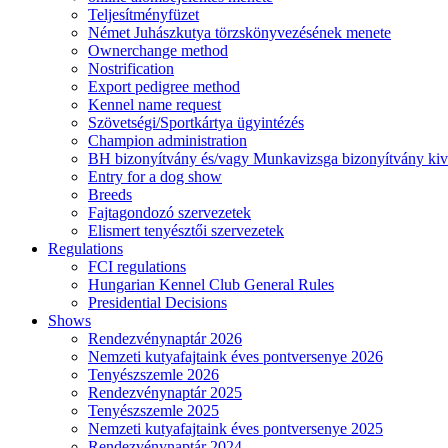
Teljesítményfüzet
Német Juhászkutya törzskönyvezésének menete
Ownerchange method
Nostrification
Export pedigree method
Kennel name request
Szövetségi/Sportkártya ügyintézés
Champion administration
BH bizonyítvány és/vagy Munkavizsga bizonyítvány kiv
Entry for a dog show
Breeds
Fajtagondozó szervezetek
Elismert tenyésztői szervezetek
Regulations
FCI regulations
Hungarian Kennel Club General Rules
Presidential Decisions
Shows
Rendezvénynaptár 2026
Nemzeti kutyafajtaink éves pontversenye 2026
Tenyészszemle 2026
Rendezvénynaptár 2025
Tenyészszemle 2025
Nemzeti kutyafajtaink éves pontversenye 2025
Rendezvénynaptár 2024