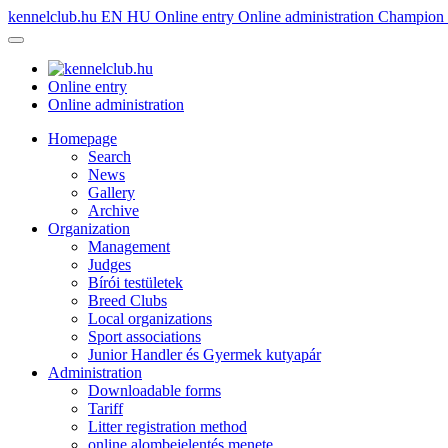
kennelclub.hu
EN
HU
Online entry
Online administration
Champion é
Online entry
Online administration
Homepage
Search
News
Gallery
Archive
Organization
Management
Judges
Bírói testületek
Breed Clubs
Local organizations
Sport associations
Junior Handler és Gyermek kutyapár
Administration
Downloadable forms
Tariff
Litter registration method
online alombejelentés menete