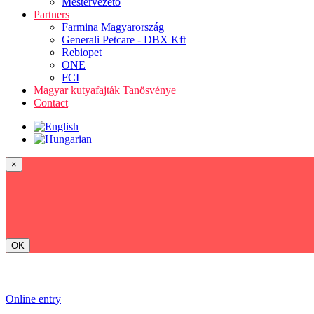
Mestervezető
Partners
Farmina Magyarország
Generali Petcare - DBX Kft
Rebiopet
ONE
FCI
Magyar kutyafajták Tanösvénye
Contact
×
OK
Online entry