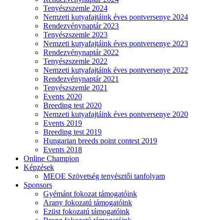
Tenyészszemle 2024
Nemzeti kutyafajtáink éves pontversenye 2024
Rendezvénynaptár 2023
Tenyészszemle 2023
Nemzeti kutyafajtáink éves pontversenye 2023
Rendezvénynaptár 2022
Tenyészszemle 2022
Nemzeti kutyafajtáink éves pontversenye 2022
Rendezvénynaptár 2021
Tenyészszemle 2021
Events 2020
Breeding test 2020
Nemzeti kutyafajtáink éves pontversenye 2020
Events 2019
Breeding test 2019
Hungarian breeds point contest 2019
Events 2018
Online Champion
Képzések
MEOE Szövetség tenyésztői tanfolyam
Sponsors
Gyémánt fokozat támogatóink
Arany fokozatú támogatóink
Ezüst fokozatú támogatóink