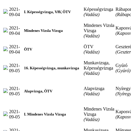
2021-
Képességvizsga
Rábapo
I. Képességvizsga, VAV, ÖTV
09-04
(Vadász)
(Rábapo
Mindenes Vizsla
2021-
Kaposv
Vizsga
Mindenes Vizsla Vizsga
09-04
(Kaposv
(Vadász)
2021-
ÖTV
Geszter
ÖTV
09-04
(Vadász)
(Geszte
Munkavizsga,
2021-
Gyúró
Képességvizsga
16. Képességvizsga, munkavizsga
09-05
(Gyúró)
(Vadász)
2021-
Alapvizsga
Nyíregy
Alapvizsga, ÖTV
09-05
(Vadász)
(Nyíreg
Mindenes Vizsla
2021-
Kaposv
Vizsga
I. Mindenes Vizsla Vizsga
09-05
(Kaposv
(Vadász)
2021-
Munkavizsga
Mátrate