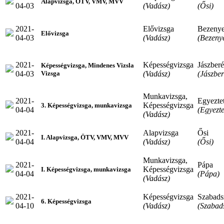
Alapvizsga, ÖTV, VMV, MVV
04-03
(Vadász)
(Ősi)
2021-
Elővizsga
Bezeny
Elővizsga
04-03
(Vadász)
(Bezeny
2021-
Képességvizsga
Jászber
Képességvizsga, Mindenes Vizsla
04-03
(Vadász)
(Jászbe
Vizsga
Munkavizsga,
2021-
Egyeztet
Képességvizsga
3. Képességvizsga, munkavizsga
04-04
(Egyezte
(Vadász)
2021-
Alapvizsga
Ősi
I. Alapvizsga, ÖTV, VMV, MVV
04-04
(Vadász)
(Ősi)
Munkavizsga,
2021-
Pápa
Képességvizsga
I. Képességvizsga, munkavizsga
04-04
(Pápa)
(Vadász)
2021-
Képességvizsga
Szabads
6. Képességvizsga
04-10
(Vadász)
(Szabads