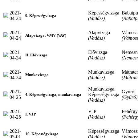
2021-
Képességvizsga
Babatpu
9. Képességvizsga
04-24
(Vadász)
(Babatp
2021-
Alapvizsga
Vámoss
Alapvizsga, VMV (VAV)
04-24
(Vadász)
(Vámoss
2021-
Elővizsga
Nemesn
II. Elővizsga
04-24
(Vadász)
(Nemes
2021-
Munkavizsga
Mátrate
Munkavizsga
04-24
(Vadász)
(Mátrat
Munkavizsga,
2021-
Gyúró
Képességvizsga
4. Képességvizsga, munkavizsga
04-25
(Gyúró)
(Vadász)
2021-
VJP
Fehérgy
I. VJP
04-25
(Vadász)
(Fehérg
2021-
Képességvizsga
Vámoss
10. Képességvizsga
05-01
(Vadász)
(Vámoss