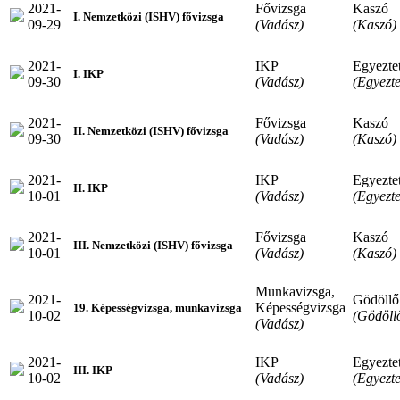
2021-
Fővizsga
Kaszó
I. Nemzetközi (ISHV) fővizsga
09-29
(Vadász)
(Kaszó)
2021-
IKP
Egyeztet
I. IKP
09-30
(Vadász)
(Egyezte
2021-
Fővizsga
Kaszó
II. Nemzetközi (ISHV) fővizsga
09-30
(Vadász)
(Kaszó)
2021-
IKP
Egyeztet
II. IKP
10-01
(Vadász)
(Egyezte
2021-
Fővizsga
Kaszó
III. Nemzetközi (ISHV) fővizsga
10-01
(Vadász)
(Kaszó)
Munkavizsga,
2021-
Gödöllő
Képességvizsga
19. Képességvizsga, munkavizsga
10-02
(Gödöll
(Vadász)
2021-
IKP
Egyeztet
III. IKP
10-02
(Vadász)
(Egyezte