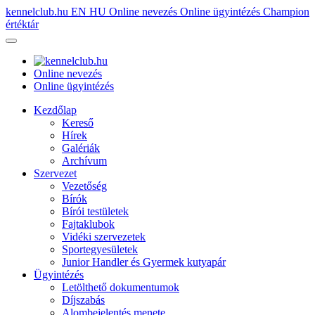
kennelclub.hu
EN
HU
Online nevezés
Online ügyintézés
Champion
értéktár
Online nevezés
Online ügyintézés
Kezdőlap
Kereső
Hírek
Galériák
Archívum
Szervezet
Vezetőség
Bírók
Bírói testületek
Fajtaklubok
Vidéki szervezetek
Sportegyesületek
Junior Handler és Gyermek kutyapár
Ügyintézés
Letölthető dokumentumok
Díjszabás
Alombejelentés menete