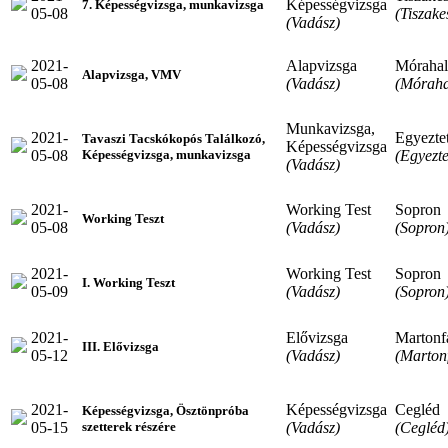
Képességvizsga
7. Képességvizsga, munkavizsga
05-08
(Tiszake
(Vadász)
2021-
Alapvizsga
Móraha
Alapvizsga, VMV
05-08
(Vadász)
(Mórah
Munkavizsga,
2021-
Egyeztet
Tavaszi Tacskókopós Találkozó,
Képességvizsga
05-08
(Egyezte
Képességvizsga, munkavizsga
(Vadász)
2021-
Working Test
Sopron
Working Teszt
05-08
(Vadász)
(Sopron
2021-
Working Test
Sopron
I. Working Teszt
05-09
(Vadász)
(Sopron
2021-
Elővizsga
Martonf
III. Elővizsga
05-12
(Vadász)
(Marton
2021-
Képességvizsga
Cegléd
Képességvizsga, Ösztönpróba
05-15
(Vadász)
(Cegléd
szetterek részére