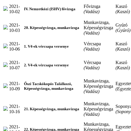
2021-
Fővizsga
Kaszó
IV. Nemzetközi (ISHV) fővizsga
10-02
(Vadász)
(Kaszó)
Munkavizsga,
2021-
Gyúró
Képességvizsga
20. Képességvizsga, munkavizsga
10-03
(Gyúró)
(Vadász)
2021-
Vércsapa
Kaszó
1. V4-ek vércsapa versenye
10-06
(Vadász)
(Kaszó)
2021-
Vércsapa
Kaszó
2. V4-ek vércsapa versenye
10-07
(Vadász)
(Kaszó)
Munkavizsga,
2021-
Egyeztet
Őszi Tacskókopós Találkozó,
Képességvizsga
10-09
(Egyezte
Képességvizsga, munkavizsga
(Vadász)
Munkavizsga,
2021-
Sopony
Képességvizsga
21. Képességvizsga, munkavizsga
10-16
(Sopony
(Vadász)
Munkavizsga,
2021-
Egyeztet
Képességvizsga
22. Képességvizsga, munkavizsga