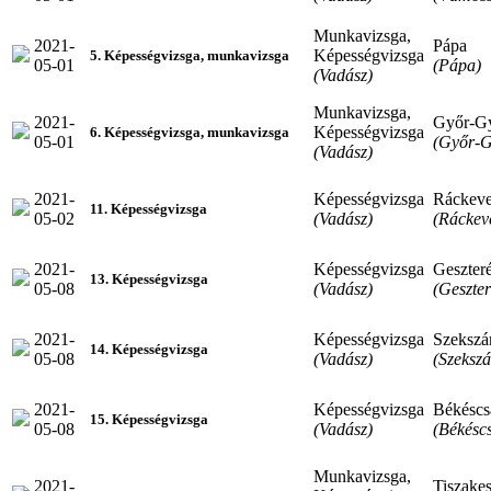
Munkavizsga,
2021-
Pápa
Képességvizsga
5. Képességvizsga, munkavizsga
05-01
(Pápa)
(Vadász)
Munkavizsga,
2021-
Győr-G
Képességvizsga
6. Képességvizsga, munkavizsga
05-01
(Győr-G
(Vadász)
2021-
Képességvizsga
Ráckev
11. Képességvizsga
05-02
(Vadász)
(Ráckev
2021-
Képességvizsga
Geszter
13. Képességvizsga
05-08
(Vadász)
(Geszte
2021-
Képességvizsga
Szekszá
14. Képességvizsga
05-08
(Vadász)
(Szekszá
2021-
Képességvizsga
Békéscs
15. Képességvizsga
05-08
(Vadász)
(Békésc
Munkavizsga,
2021-
Tiszakes