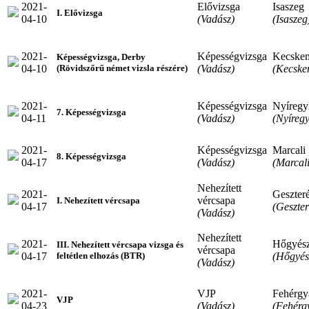
2021-
Elővizsga
Isaszeg
I. Elővizsga
04-10
(Vadász)
(Isaszeg
2021-
Képességvizsga
Kecske
Képességvizsga, Derby
04-10
(Vadász)
(Kecske
(Rövidszőrű német vizsla részére)
2021-
Képességvizsga
Nyíregy
7. Képességvizsga
04-11
(Vadász)
(Nyíreg
2021-
Képességvizsga
Marcali
8. Képességvizsga
04-17
(Vadász)
(Marcali
Nehezített
2021-
Geszter
vércsapa
I. Nehezített vércsapa
04-17
(Geszte
(Vadász)
Nehezített
2021-
Hőgyés
III. Nehezített vércsapa vizsga és
vércsapa
04-17
(Hőgyés
feltétlen elhozás (BTR)
(Vadász)
2021-
VJP
Fehérgy
VJP
04-23
(Vadász)
(Fehérg