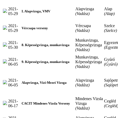
2021-
Alapvizsga
Alap
I. Alapvizsga, VMV
05-29
(Vadász)
(Alap)
2021-
Vércsapa
Szelce
Vércsapa verseny
05-29
(Vadász)
(Szelce)
Munkavizsga,
2021-
Egyezeté
Képességvizsga
8. Képességvizsga, munkavizsga
05-30
(Egyezte
(Vadász)
Munkavizsga,
2021-
Gyúró
Képességvizsga
9. Képességvizsga, munkavizsga
06-05
(Gyúró)
(Vadász)
2021-
Alapvizsga
Sajópetr
Alapvizsga, Vízi-Mezei Vizsga
06-05
(Vadász)
(Sajópet
Mindenes Vizsla
2021-
Cegléd
Vizsga
CACIT Mindenes Vizsla Verseny
06-17
(Cegléd
(Vadász)
2021-
Alapvizsga
Cegléd