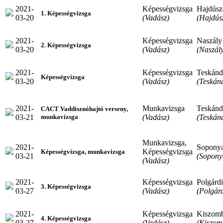
2021-
Képességvizsga
Hajdúsz
1. Képességvizsga
03-20
(Vadász)
(Hajdús
2021-
Képességvizsga
Naszály
2. Képességvizsga
03-20
(Vadász)
(Naszál
2021-
Képességvizsga
Teskánd
Képességvizsga
03-20
(Vadász)
(Teskán
2021-
Munkavizsga
Teskánd
CACT Vaddisznóhajtó verseny,
03-21
(Vadász)
(Teskán
munkavizsga
Munkavizsga,
2021-
Sopony
Képességvizsga
Képességvizsga, munkavizsga
03-21
(Sopony
(Vadász)
2021-
Képességvizsga
Polgárdi
3. Képességvizsga
03-27
(Vadász)
(Polgárd
2021-
Képességvizsga
Kiszom
4. Képességvizsga
03-27
(Vadász)
(Kiszom