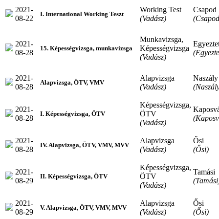
2021-
Working Test
Csapod
I. International Working Teszt
08-22
(Vadász)
(Csapod
Munkavizsga,
2021-
Egyeztet
Képességvizsga
15. Képességvizsga, munkavizsga
08-28
(Egyezte
(Vadász)
2021-
Alapvizsga
Naszály
Alapvizsga, ÖTV, VMV
08-28
(Vadász)
(Naszál
Képességvizsga,
2021-
Kaposv
ÖTV
I. Képességvizsga, ÖTV
08-28
(Kaposv
(Vadász)
2021-
Alapvizsga
Ősi
IV. Alapvizsga, ÖTV, VMV, MVV
08-28
(Vadász)
(Ősi)
Képességvizsga,
2021-
Tamási
ÖTV
II. Képességvizsga, ÖTV
08-29
(Tamási
(Vadász)
2021-
Alapvizsga
Ősi
V. Alapvizsga, ÖTV, VMV, MVV
08-29
(Vadász)
(Ősi)