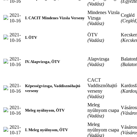
10-16
(Egyezte
(Vadász)
Mindenes Vizsla
2021-
Cegléd
Vizsga
I. CACIT Mindenes Vizsla Verseny
10-16
(Cegléd
(Vadász)
2021-
ÖTV
Kecske
I. ÖTV
10-16
(Vadász)
(Kecske
2021-
Alapvizsga
Balaton
IV. Alapvizsga, ÖTV
10-16
(Vadász)
(Balaton
CACT
2021-
Vaddisznóhajtó
Kardosf
Képességvizsga, Vaddisznóhajtó
10-16
verseny
(Kardos
verseny
(Vadász)
Meleg
2021-
Vásáro
nyúlnyom csapa
Meleg nyúlnyom, ÖTV
10-16
(Vásáro
(Vadász)
Meleg
2021-
Vásáro
nyúlnyom csapa
I. Meleg nyúlnyom, ÖTV
10-17
(Vásáro
(Vadász)