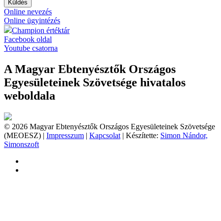
Küldés
Online nevezés
Online ügyintézés
Champion értéktár
Facebook oldal
Youtube csatorna
A Magyar Ebtenyésztők Országos
Egyesületeinek Szövetsége hivatalos
weboldala
© 2026 Magyar Ebtenyésztők Országos Egyesületeinek Szövetsége
(MEOESZ) |
Impresszum
|
Kapcsolat
| Készítette:
Simon Nándor,
Simonszoft