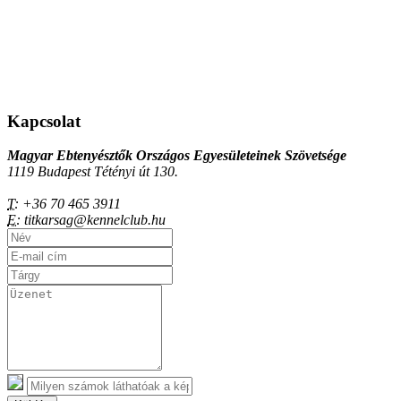
Kapcsolat
Magyar Ebtenyésztők Országos Egyesületeinek Szövetsége
1119 Budapest Tétényi út 130.
T:
+36 70 465 3911
E:
titkarsag@kennelclub.hu