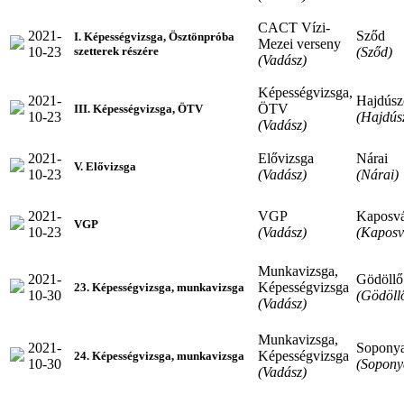
CACT Vízi-
2021-
Sződ
I. Képességvizsga, Ösztönpróba
Mezei verseny
10-23
(Sződ)
szetterek részére
(Vadász)
Képességvizsga,
2021-
Hajdúsz
ÖTV
III. Képességvizsga, ÖTV
10-23
(Hajdús
(Vadász)
2021-
Elővizsga
Nárai
V. Elővizsga
10-23
(Vadász)
(Nárai)
2021-
VGP
Kaposv
VGP
10-23
(Vadász)
(Kaposv
Munkavizsga,
2021-
Gödöllő
Képességvizsga
23. Képességvizsga, munkavizsga
10-30
(Gödöll
(Vadász)
Munkavizsga,
2021-
Sopony
Képességvizsga
24. Képességvizsga, munkavizsga
10-30
(Sopony
(Vadász)