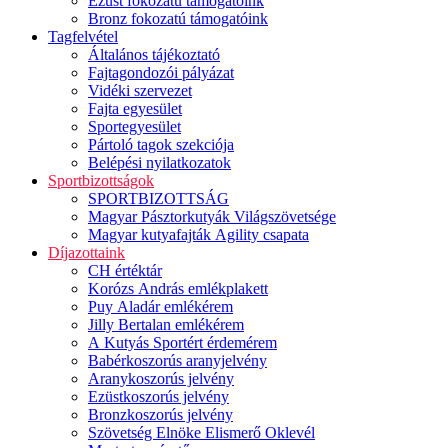
Ezüst fokozatú támogatóink
Bronz fokozatú támogatóink
Tagfelvétel
Általános tájékoztató
Fajtagondozói pályázat
Vidéki szervezet
Fajta egyesület
Sportegyesület
Pártoló tagok szekciója
Belépési nyilatkozatok
Sportbizottságok
SPORTBIZOTTSÁG
Magyar Pásztorkutyák Világszövetsége
Magyar kutyafajták Agility csapata
Díjazottaink
CH értéktár
Korózs András emlékplakett
Puy Aladár emlékérem
Jilly Bertalan emlékérem
A Kutyás Sportért érdemérem
Babérkoszorús aranyjelvény
Aranykoszorús jelvény
Ezüstkoszorús jelvény
Bronzkoszorús jelvény
Szövetség Elnöke Elismerő Oklevél