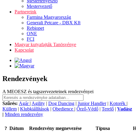
Mestertenyésztő
Mestervezető
Partnereink
Farmina Magyarország
Generali Petcare - DBX Kft
Rebiopet
ONE
FCI
Magyar kutyafajták Tanösvénye
Kapcsolat
Rendezvények
A MEOESZ és tagszervezeteinek rendezvényei
Szűrés:
Agár
|
Agility
|
Dog Dancing
|
Junior Handler
|
Kotorék
|
Küllem
|
Klubkiállítások
|
Obedience
|
Őrző-Védő
|
Terelő
|
Vadász
|
Minden rendezvény
?
Dátum
Rendezvény megnevezése
Típusa
H