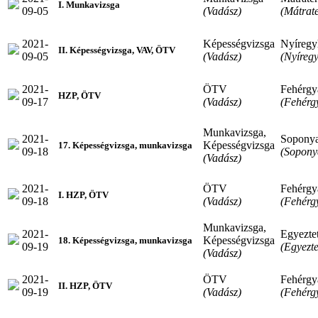
I. Munkavizsga
09-05
(Vadász)
(Mátrat
2021-
Képességvizsga
Nyíregy
II. Képességvizsga, VAV, ÖTV
09-05
(Vadász)
(Nyíreg
2021-
ÖTV
Fehérgy
HZP, ÖTV
09-17
(Vadász)
(Fehérg
Munkavizsga,
2021-
Sopony
Képességvizsga
17. Képességvizsga, munkavizsga
09-18
(Sopony
(Vadász)
2021-
ÖTV
Fehérgy
I. HZP, ÖTV
09-18
(Vadász)
(Fehérg
Munkavizsga,
2021-
Egyeztet
Képességvizsga
18. Képességvizsga, munkavizsga
09-19
(Egyezte
(Vadász)
2021-
ÖTV
Fehérgy
II. HZP, ÖTV
09-19
(Vadász)
(Fehérg