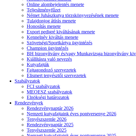
Online alombejelentés menete
Teljesítményfűzet
Német Juhászkutya törzskönyvezésének menete
Tulajdonjog átírás menete
Honosítás menete
Export pedigré kiváltásának menete
Kennelnév kiváltás menete
Szövetségi/Sportkártya ügyintézés
Champion ügyintézés
BH bizonyítvány és/vagy Munkavizsga bizonyítvány kiv
Kiállításra való nevezés
Kutyafajták
Fajtagondozó szervezetek
Elismert tenyésztői szervezetek
Szabályzatok
FCI szabályzatok
MEOESZ szabályzatok
Elnökségi határozatok
Rendezvények
Rendezvénynaptár 2026
Nemzeti kutyafajtaink éves pontversenye 2026
Tenyészszemle 2026
Rendezvénynaptár 2025
Tenyészszemle 2025
Nemzeti kutyafajtaink éves pontversenye 2025