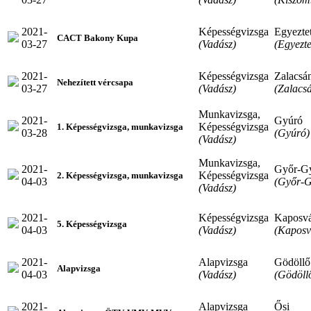
2021-
Képességvizsga
Egyeztet
CACT Bakony Kupa
03-27
(Vadász)
(Egyezte
2021-
Képességvizsga
Zalacsá
Nehezített vércsapa
03-27
(Vadász)
(Zalacs
Munkavizsga,
2021-
Gyúró
Képességvizsga
1. Képességvizsga, munkavizsga
03-28
(Gyúró)
(Vadász)
Munkavizsga,
2021-
Győr-G
Képességvizsga
2. Képességvizsga, munkavizsga
04-03
(Győr-G
(Vadász)
2021-
Képességvizsga
Kaposv
5. Képességvizsga
04-03
(Vadász)
(Kaposv
2021-
Alapvizsga
Gödöllő
Alapvizsga
04-03
(Vadász)
(Gödöll
2021-
Alapvizsga
Ősi