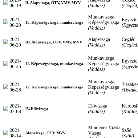
II. Alapvizsga, ÖTV, VMV, MVV
06-19
(Vadász)
(Cegléd
Munkavizsga,
2021-
Egyeztet
Képességvizsga
10. Képességvizsga, munkavizsga
06-20
(Egyezte
(Vadász)
2021-
Alapvizsga
Cegléd
III. Alapvizsga, ÖTV, VMV, MVV
06-20
(Vadász)
(Cegléd
Munkavizsga,
2021-
Egyeztet
Képességvizsga
11. Képességvizsga, munkavizsga
06-26
(Egyezte
(Vadász)
Munkavizsga,
2021-
Tiszakes
Képességvizsga
12. Képességvizsga, munkavizsga
06-26
(Tiszake
(Vadász)
2021-
Elővizsga
Kardosf
IV. Elővizsga
07-08
(Vadász)
(Kardos
Mindenes Vizsla
2021-
Sződ
Vizsga
Alapvizsga, ÖTV, MVV
08-14
(Sződ)