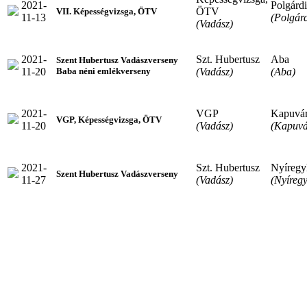
2021-
Polgárdi
ÖTV
VII. Képességvizsga, ÖTV
11-13
(Polgárd
(Vadász)
2021-
Szt. Hubertusz
Aba
Szent Hubertusz Vadászverseny
11-20
(Vadász)
(Aba)
Baba néni emlékverseny
2021-
VGP
Kapuvá
VGP, Képességvizsga, ÖTV
11-20
(Vadász)
(Kapuvá
2021-
Szt. Hubertusz
Nyíregy
Szent Hubertusz Vadászverseny
11-27
(Vadász)
(Nyíreg