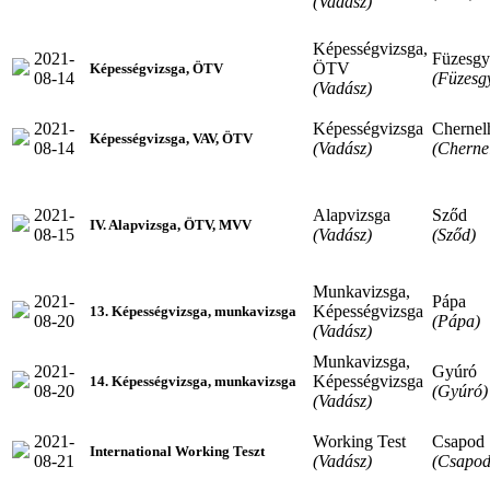
(Vadász)
Képességvizsga,
2021-
Füzesgy
ÖTV
Képességvizsga, ÖTV
08-14
(Füzesg
(Vadász)
2021-
Képességvizsga
Cherne
Képességvizsga, VAV, ÖTV
08-14
(Vadász)
(Cherne
2021-
Alapvizsga
Sződ
IV. Alapvizsga, ÖTV, MVV
08-15
(Vadász)
(Sződ)
Munkavizsga,
2021-
Pápa
Képességvizsga
13. Képességvizsga, munkavizsga
08-20
(Pápa)
(Vadász)
Munkavizsga,
2021-
Gyúró
Képességvizsga
14. Képességvizsga, munkavizsga
08-20
(Gyúró)
(Vadász)
2021-
Working Test
Csapod
International Working Teszt
08-21
(Vadász)
(Csapod