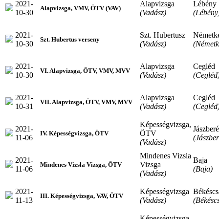
2021-
Alapvizsga
Lébény
Alapvizsga, VMV, ÖTV (VAV)
10-30
(Vadász)
(Lébény
2021-
Szt. Hubertusz
Németk
Szt. Hubertus verseny
10-30
(Vadász)
(Németk
2021-
Alapvizsga
Cegléd
VI. Alapvizsga, ÖTV, VMV, MVV
10-30
(Vadász)
(Cegléd
2021-
Alapvizsga
Cegléd
VII. Alapvizsga, ÖTV, VMV, MVV
10-31
(Vadász)
(Cegléd
Képességvizsga,
2021-
Jászber
ÖTV
IV. Képességvizsga, ÖTV
11-06
(Jászbe
(Vadász)
Mindenes Vizsla
2021-
Baja
Vizsga
Mindenes Vizsla Vizsga, ÖTV
11-06
(Baja)
(Vadász)
2021-
Képességvizsga
Békéscs
III. Képességvizsga, VAV, ÖTV
11-13
(Vadász)
(Békésc
Képességvizsga,