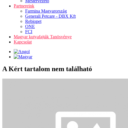
Mestervezető
Partnereink
Farmina Magyarország
Generali Petcare - DBX Kft
Rebiopet
ONE
FCI
Magyar kutyafajták Tanösvénye
Kapcsolat
A Kért tartalom nem található