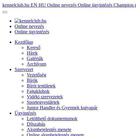
kennelclub.hu
EN
HU
Online nevezés
Online ügyintézés
Champion é
Online nevezés
Online ügyintézés
Kezdőlap
Kereső
Hírek
Galériák
Archívum
Szervezet
Vezetőség
Bírók
Bírói testületek
Fajtaklubok
Vidéki szervezetek
Sportegyesületek
Junior Handler és Gyermek kutyapár
Ügyintézés
Letölthető dokumentumok
Díjszabás
Alombejelentés menete
Online alombejelentés menete