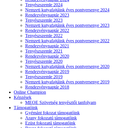
Tenyészszemle 2024
Nemzeti kutyafajtáink éves pontversenye 2024
Rendezvénynaptár 2023
Tenyészszemle 2023
Nemzeti kutyafajtáink éves pontversenye 2023
Rendezvénynaptár 2022
Tenyészszemle 2022
Nemzeti kutyafajtáink éves pontversenye 2022
Rendezvénynaptár 2021
Tenyészszemle 2021
Rendezvénynaptár 2020
Tenyészszemle 2020
Nemzeti kutyafajtáink éves pontversenye 2020
Rendezvénynaptár 2019
Tenyészszemle 2019
Nemzeti kutyafajtáink éves pontversenye 2019
Rendezvénynaptár 2018
Online Champion
Képzések
MEOE Szövetség tenyésztői tanfolyam
Támogatóink
Gyémánt fokozat támogatóink
Arany fokozatú támogatóink
Ezüst fokozatú támogatóink