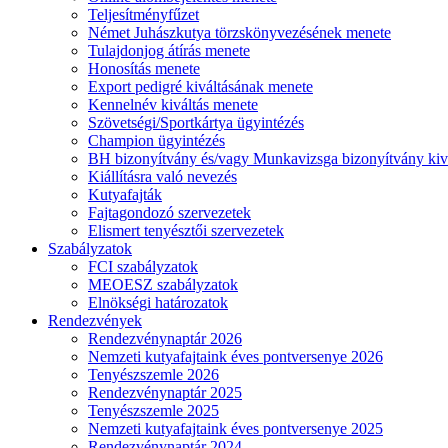
Teljesítményfűzet
Német Juhászkutya törzskönyvezésének menete
Tulajdonjog átírás menete
Honosítás menete
Export pedigré kiváltásának menete
Kennelnév kiváltás menete
Szövetségi/Sportkártya ügyintézés
Champion ügyintézés
BH bizonyítvány és/vagy Munkavizsga bizonyítvány kiv
Kiállításra való nevezés
Kutyafajták
Fajtagondozó szervezetek
Elismert tenyésztői szervezetek
Szabályzatok
FCI szabályzatok
MEOESZ szabályzatok
Elnökségi határozatok
Rendezvények
Rendezvénynaptár 2026
Nemzeti kutyafajtaink éves pontversenye 2026
Tenyészszemle 2026
Rendezvénynaptár 2025
Tenyészszemle 2025
Nemzeti kutyafajtaink éves pontversenye 2025
Rendezvénynaptár 2024