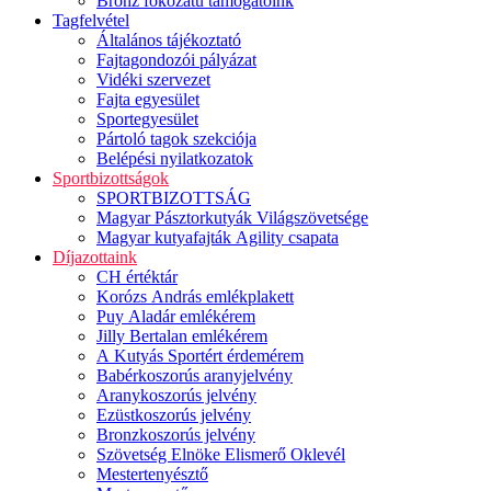
Bronz fokozatú támogatóink
Tagfelvétel
Általános tájékoztató
Fajtagondozói pályázat
Vidéki szervezet
Fajta egyesület
Sportegyesület
Pártoló tagok szekciója
Belépési nyilatkozatok
Sportbizottságok
SPORTBIZOTTSÁG
Magyar Pásztorkutyák Világszövetsége
Magyar kutyafajták Agility csapata
Díjazottaink
CH értéktár
Korózs András emlékplakett
Puy Aladár emlékérem
Jilly Bertalan emlékérem
A Kutyás Sportért érdemérem
Babérkoszorús aranyjelvény
Aranykoszorús jelvény
Ezüstkoszorús jelvény
Bronzkoszorús jelvény
Szövetség Elnöke Elismerő Oklevél
Mestertenyésztő