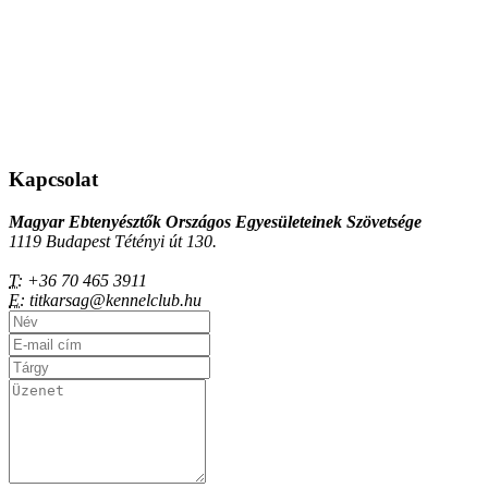
Kapcsolat
Magyar Ebtenyésztők Országos Egyesületeinek Szövetsége
1119 Budapest Tétényi út 130.
T:
+36 70 465 3911
E:
titkarsag@kennelclub.hu