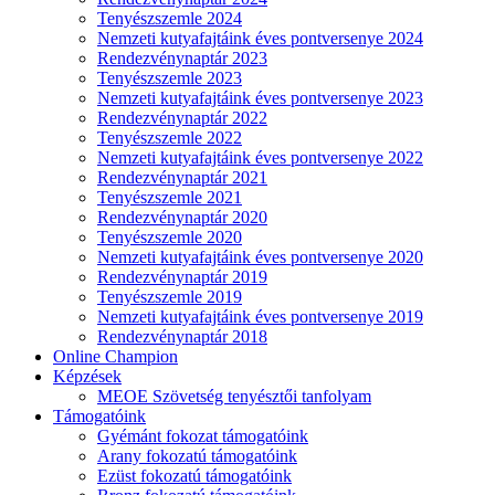
Tenyészszemle 2024
Nemzeti kutyafajtáink éves pontversenye 2024
Rendezvénynaptár 2023
Tenyészszemle 2023
Nemzeti kutyafajtáink éves pontversenye 2023
Rendezvénynaptár 2022
Tenyészszemle 2022
Nemzeti kutyafajtáink éves pontversenye 2022
Rendezvénynaptár 2021
Tenyészszemle 2021
Rendezvénynaptár 2020
Tenyészszemle 2020
Nemzeti kutyafajtáink éves pontversenye 2020
Rendezvénynaptár 2019
Tenyészszemle 2019
Nemzeti kutyafajtáink éves pontversenye 2019
Rendezvénynaptár 2018
Online Champion
Képzések
MEOE Szövetség tenyésztői tanfolyam
Támogatóink
Gyémánt fokozat támogatóink
Arany fokozatú támogatóink
Ezüst fokozatú támogatóink