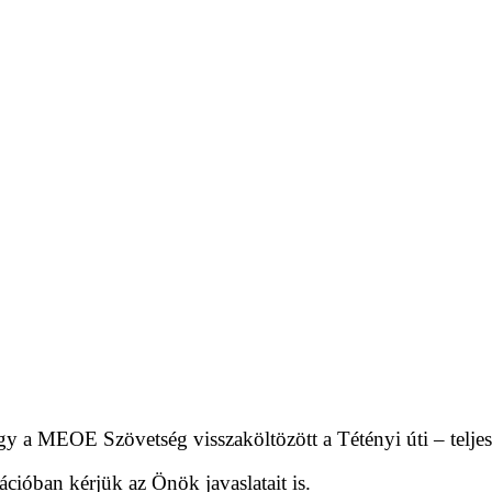
y a MEOE Szövetség visszaköltözött a Tétényi úti – teljesk
ációban kérjük az Önök javaslatait is.