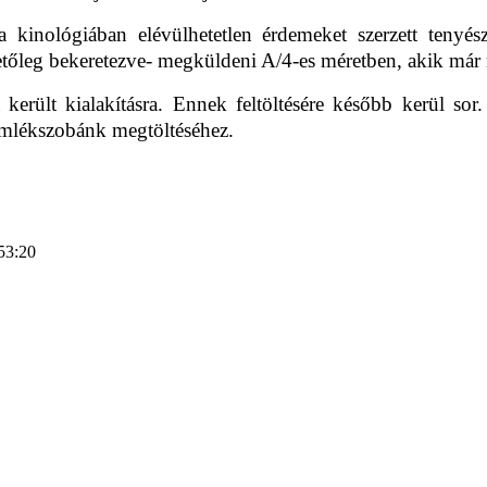
 kinológiában elévülhetetlen érdemeket szerzett tenyé
etőleg bekeretezve- megküldeni A/4-es méretben, akik már
erült kialakításra. Ennek feltöltésére később kerül sor
emlékszobánk megtöltéséhez.
53:20