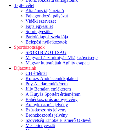
Bronz fokozatú támogatóink
Tagfelvétel
Általános tájékoztató
Fajtagondozói pályázat
Vidéki szervezet
Fajta egyesület
Sportegyesület
Pártoló tagok szekciója
Belépési nyilatkozatok
Sportbizottságok
SPORTBIZOTTSÁG
Magyar Pásztorkutyák Világszövetsége
Magyar kutyafajták Agility csapata
Díjazottaink
CH értéktár
Korózs András emlékplakett
Puy Aladár emlékérem
Jilly Bertalan emlékérem
A Kutyás Sportért érdemérem
Babérkoszorús aranyjelvény
Aranykoszorús jelvény
Ezüstkoszorús jelvény
Bronzkoszorús jelvény
Szövetség Elnöke Elismerő Oklevél
Mestertenyésztő