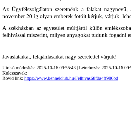
Az Ügyfélszolgálaton szeretnénk a falakat nagynevű, a
november 20-ig olyan emberek fotóit kérjük, várjuk- leh
A székházban az egyesület múltjáról külön emlékszoba k
felhívással miszerint, milyen anyagokat tudunk fogadni 
Javaslataikat, felajánlásaikat nagy szeretettel várjuk!
Utolsó módosítás: 2025-10-16 09:55:43 | Létrehozás: 2025-10-16 09:
Kulcsszavak:
Rövid link:
https://www.kennelclub.hu/Felhivas68f0a4ff986bd