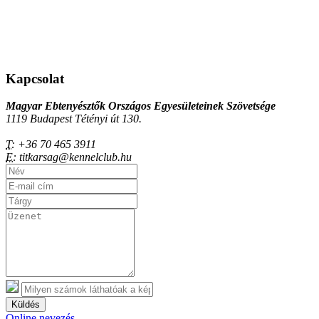
Kapcsolat
Magyar Ebtenyésztők Országos Egyesületeinek Szövetsége
1119 Budapest Tétényi út 130.
T:
+36 70 465 3911
E:
titkarsag@kennelclub.hu
Küldés
Online nevezés