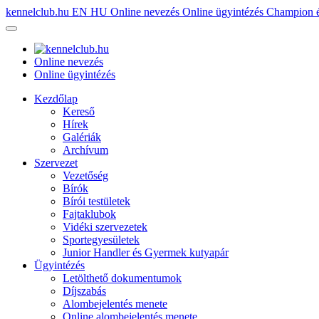
kennelclub.hu
EN
HU
Online nevezés
Online ügyintézés
Champion é
Online nevezés
Online ügyintézés
Kezdőlap
Kereső
Hírek
Galériák
Archívum
Szervezet
Vezetőség
Bírók
Bírói testületek
Fajtaklubok
Vidéki szervezetek
Sportegyesületek
Junior Handler és Gyermek kutyapár
Ügyintézés
Letölthető dokumentumok
Díjszabás
Alombejelentés menete
Online alombejelentés menete