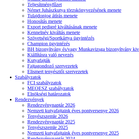
Teljesítményfűzet
Német Juhászkutya törzskönyvezésének menete
Tulajdonjog átírás menete
Honosítás menete
Export pedigré kiváltásának menete
Kennelnév kiváltás menete
Szövetségi/Sportkártya ügyintézés
Champion ügyintézés
BH bizonyítvány és/vagy Munkavizsga bizonyítvány kiv
Kiállításra való nevezés
Kutyafajták
Fajtagondozó szervezetek
Elismert tenyésztői szervezetek
Szabályzatok
FCI szabályzatok
MEOESZ szabályzatok
Elnökségi határozatok
Rendezvények
Rendezvénynaptár 2026
Nemzeti kutyafajtaink éves pontversenye 2026
Tenyészszemle 2026
Rendezvénynaptár 2025
Tenyészszemle 2025
Nemzeti kutyafajtaink éves pontversenye 2025
Rendezvénynaptár 2024