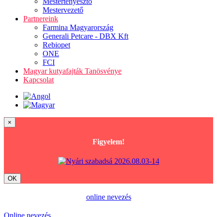
Mestertenyésztő
Mestervezető
Partnereink
Farmina Magyarország
Generali Petcare - DBX Kft
Rebiopet
ONE
FCI
Magyar kutyafajták Tanösvénye
Kapcsolat
×
Figyelem!
OK
online nevezés
Online nevezés