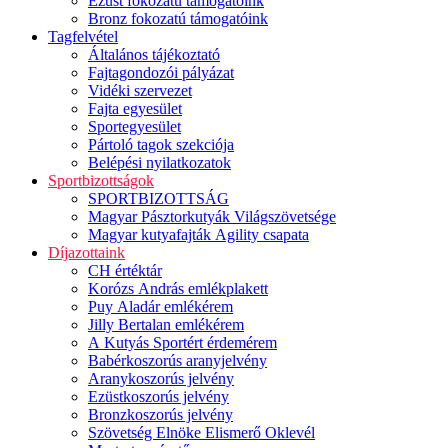
Ezüst fokozatú támogatóink
Bronz fokozatú támogatóink
Tagfelvétel
Általános tájékoztató
Fajtagondozói pályázat
Vidéki szervezet
Fajta egyesület
Sportegyesület
Pártoló tagok szekciója
Belépési nyilatkozatok
Sportbizottságok
SPORTBIZOTTSÁG
Magyar Pásztorkutyák Világszövetsége
Magyar kutyafajták Agility csapata
Díjazottaink
CH értéktár
Korózs András emlékplakett
Puy Aladár emlékérem
Jilly Bertalan emlékérem
A Kutyás Sportért érdemérem
Babérkoszorús aranyjelvény
Aranykoszorús jelvény
Ezüstkoszorús jelvény
Bronzkoszorús jelvény
Szövetség Elnöke Elismerő Oklevél