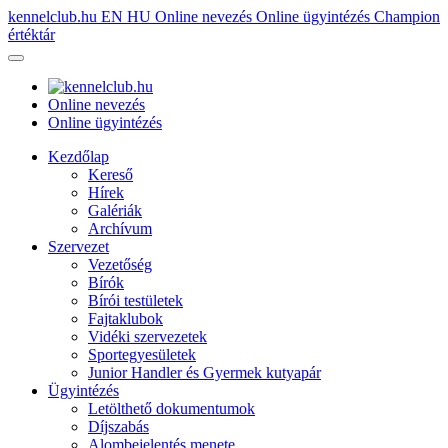
kennelclub.hu
EN
HU
Online nevezés
Online ügyintézés
Champion
értéktár
Online nevezés
Online ügyintézés
Kezdőlap
Kereső
Hírek
Galériák
Archívum
Szervezet
Vezetőség
Bírók
Bírói testületek
Fajtaklubok
Vidéki szervezetek
Sportegyesületek
Junior Handler és Gyermek kutyapár
Ügyintézés
Letölthető dokumentumok
Díjszabás
Alombejelentés menete