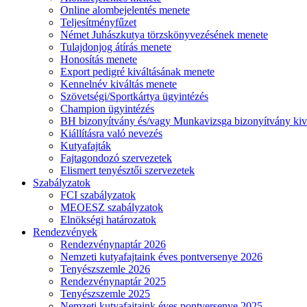
Online alombejelentés menete
Teljesítményfűzet
Német Juhászkutya törzskönyvezésének menete
Tulajdonjog átírás menete
Honosítás menete
Export pedigré kiváltásának menete
Kennelnév kiváltás menete
Szövetségi/Sportkártya ügyintézés
Champion ügyintézés
BH bizonyítvány és/vagy Munkavizsga bizonyítvány kiv
Kiállításra való nevezés
Kutyafajták
Fajtagondozó szervezetek
Elismert tenyésztői szervezetek
Szabályzatok
FCI szabályzatok
MEOESZ szabályzatok
Elnökségi határozatok
Rendezvények
Rendezvénynaptár 2026
Nemzeti kutyafajtaink éves pontversenye 2026
Tenyészszemle 2026
Rendezvénynaptár 2025
Tenyészszemle 2025
Nemzeti kutyafajtaink éves pontversenye 2025