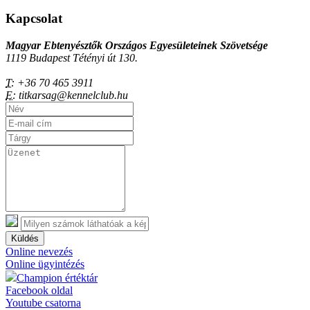
Kapcsolat
Magyar Ebtenyésztők Országos Egyesületeinek Szövetsége
1119 Budapest Tétényi út 130.
T:
+36 70 465 3911
E:
titkarsag@kennelclub.hu
Küldés
Online nevezés
Online ügyintézés
Champion értéktár
Facebook oldal
Youtube csatorna