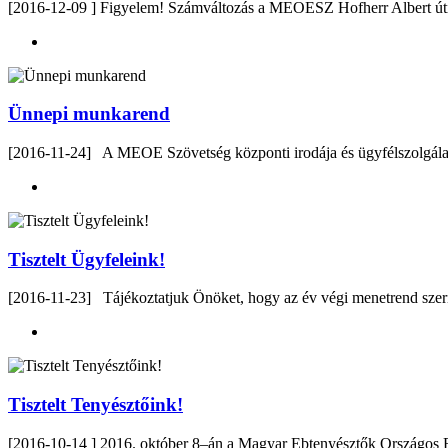
[2016-12-09 ] Figyelem! Számváltozás a MEOESZ Hofherr Albert úti c
Ünnepi munkarend
[2016-11-24] A MEOE Szövetség központi irodája és ügyfélszolgálata 
Tisztelt Ügyfeleink!
[2016-11-23] Tájékoztatjuk Önöket, hogy az év végi menetrend szer
Tisztelt Tenyésztőink!
[2016-10-14 ] 2016. október 8–án a Magyar Ebtenyésztők Országos 