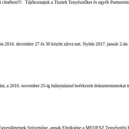
ímében!!! Tájékoztatjuk a Tisztelt Tenyésztőket és egyéb Partnereink
2016. december 27 és 30 között zárva tart. Nyitás 2017. január 2-án 
int, a 2016. november 25-ig hiánytalanul beérkezett dokumentumokat
Egyesületeinek Szövetsége, annak Elnöksége a MEOESZ Tenyésztési Bi