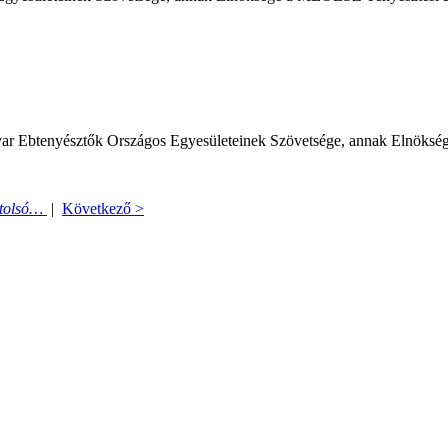
gyar Ebtenyésztők Országos Egyesületeinek Szövetsége, annak Elnöksé
tolsó…
|
Következő >