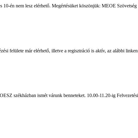
 és 10-én nem lesz elérhető. Megértésüket köszönjük: MEOE Szövetség .
felülete már elérhető, illetve a regisztráció is aktív, az alábbi linken:
ESZ székházban ismét várunk benneteket. 10.00-11.20-ig Felvezetési ta