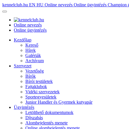
kennelclub.hu
EN
HU
Online nevezés
Online ügyintézés
Champion é
Online nevezés
Online ügyintézés
Kezdőlap
Kereső
Hírek
Galériák
Archívum
Szervezet
Vezetőség
Bírók
Bírói testületek
Fajtaklubok
Vidéki szervezetek
Sportegyesületek
Junior Handler és Gyermek kutyapár
Ügyintézés
Letölthető dokumentumok
Díjszabás
Alombejelentés menete
Online alombejelentés menete