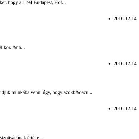
et, hogy a 1194 Budapest, Hof...
2016-12-14
8-kor. &nb...
2016-12-14
 tudjuk munkába venni úgy, hogy azokb&oacu...
2016-12-14
zottságának értéke...