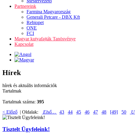
Mestervezető
Partnereink
Farmina Magyarország
Generali Petcare - DBX Kft
Rebiopet
ONE
FCI
Magyar kutyafajták Tanösvénye
Kapcsolat
Hírek
hírek és aktuális információk
Tartalmak
Tartalmak száma:
395
< Előző
| Oldalak:
Első…
43
44
45
46
47
48
[49]
50
U
Tisztelt Ügyfeleink!