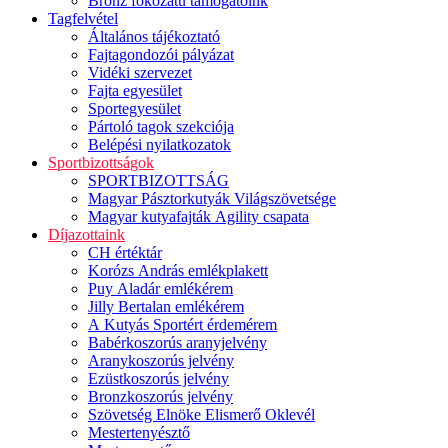
Bronz fokozatú támogatóink
Tagfelvétel
Általános tájékoztató
Fajtagondozói pályázat
Vidéki szervezet
Fajta egyesület
Sportegyesület
Pártoló tagok szekciója
Belépési nyilatkozatok
Sportbizottságok
SPORTBIZOTTSÁG
Magyar Pásztorkutyák Világszövetsége
Magyar kutyafajták Agility csapata
Díjazottaink
CH értéktár
Korózs András emlékplakett
Puy Aladár emlékérem
Jilly Bertalan emlékérem
A Kutyás Sportért érdemérem
Babérkoszorús aranyjelvény
Aranykoszorús jelvény
Ezüstkoszorús jelvény
Bronzkoszorús jelvény
Szövetség Elnöke Elismerő Oklevél
Mestertenyésztő