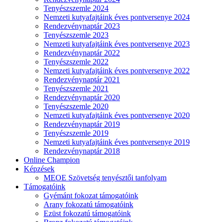
Tenyészszemle 2024
Nemzeti kutyafajtáink éves pontversenye 2024
Rendezvénynaptár 2023
Tenyészszemle 2023
Nemzeti kutyafajtáink éves pontversenye 2023
Rendezvénynaptár 2022
Tenyészszemle 2022
Nemzeti kutyafajtáink éves pontversenye 2022
Rendezvénynaptár 2021
Tenyészszemle 2021
Rendezvénynaptár 2020
Tenyészszemle 2020
Nemzeti kutyafajtáink éves pontversenye 2020
Rendezvénynaptár 2019
Tenyészszemle 2019
Nemzeti kutyafajtáink éves pontversenye 2019
Rendezvénynaptár 2018
Online Champion
Képzések
MEOE Szövetség tenyésztői tanfolyam
Támogatóink
Gyémánt fokozat támogatóink
Arany fokozatú támogatóink
Ezüst fokozatú támogatóink