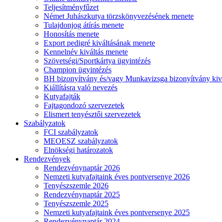
Teljesítményfűzet
Német Juhászkutya törzskönyvezésének menete
Tulajdonjog átírás menete
Honosítás menete
Export pedigré kiváltásának menete
Kennelnév kiváltás menete
Szövetségi/Sportkártya ügyintézés
Champion ügyintézés
BH bizonyítvány és/vagy Munkavizsga bizonyítvány kiv
Kiállításra való nevezés
Kutyafajták
Fajtagondozó szervezetek
Elismert tenyésztői szervezetek
Szabályzatok
FCI szabályzatok
MEOESZ szabályzatok
Elnökségi határozatok
Rendezvények
Rendezvénynaptár 2026
Nemzeti kutyafajtaink éves pontversenye 2026
Tenyészszemle 2026
Rendezvénynaptár 2025
Tenyészszemle 2025
Nemzeti kutyafajtaink éves pontversenye 2025
Rendezvénynaptár 2024