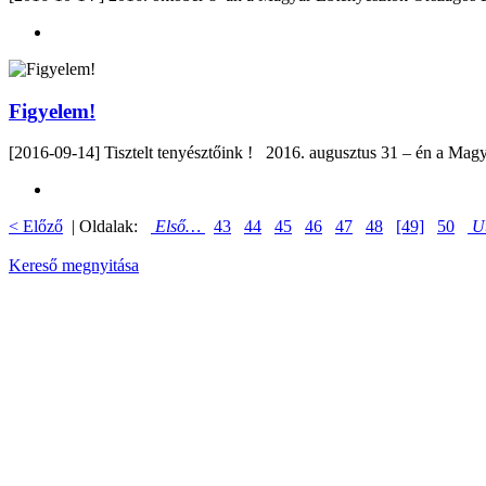
Figyelem!
[2016-09-14] Tisztelt tenyésztőink ! 2016. augusztus 31 – én a Ma
< Előző
| Oldalak:
Első…
43
44
45
46
47
48
[49]
50
U
Kereső megnyitása