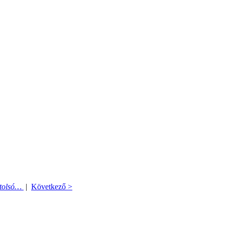
tolsó…
|
Következő >