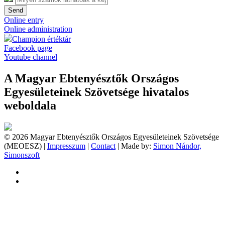
Send
Online entry
Online administration
Champion értéktár
Facebook page
Youtube channel
A Magyar Ebtenyésztők Országos
Egyesületeinek Szövetsége hivatalos
weboldala
© 2026 Magyar Ebtenyésztők Országos Egyesületeinek Szövetsége
(MEOESZ) |
Impresszum
|
Contact
| Made by:
Simon Nándor,
Simonszoft