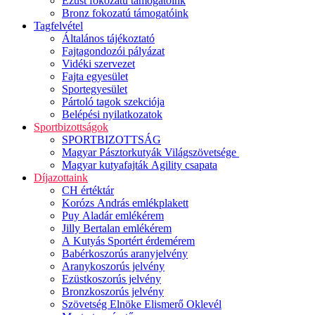
Ezüst fokozatú támogatóink
Bronz fokozatú támogatóink
Tagfelvétel
Általános tájékoztató
Fajtagondozói pályázat
Vidéki szervezet
Fajta egyesület
Sportegyesület
Pártoló tagok szekciója
Belépési nyilatkozatok
Sportbizottságok
SPORTBIZOTTSÁG
Magyar Pásztorkutyák Világszövetsége
Magyar kutyafajták Agility csapata
Díjazottaink
CH értéktár
Korózs András emlékplakett
Puy Aladár emlékérem
Jilly Bertalan emlékérem
A Kutyás Sportért érdemérem
Babérkoszorús aranyjelvény
Aranykoszorús jelvény
Ezüstkoszorús jelvény
Bronzkoszorús jelvény
Szövetség Elnöke Elismerő Oklevél