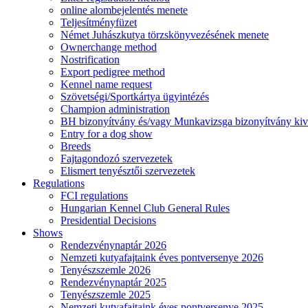
online alombejelentés menete
Teljesítményfüzet
Német Juhászkutya törzskönyvezésének menete
Ownerchange method
Nostrification
Export pedigree method
Kennel name request
Szövetségi/Sportkártya ügyintézés
Champion administration
BH bizonyítvány és/vagy Munkavizsga bizonyítvány kiv
Entry for a dog show
Breeds
Fajtagondozó szervezetek
Elismert tenyésztői szervezetek
Regulations
FCI regulations
Hungarian Kennel Club General Rules
Presidential Decisions
Shows
Rendezvénynaptár 2026
Nemzeti kutyafajtaink éves pontversenye 2026
Tenyészszemle 2026
Rendezvénynaptár 2025
Tenyészszemle 2025
Nemzeti kutyafajtaink éves pontversenye 2025