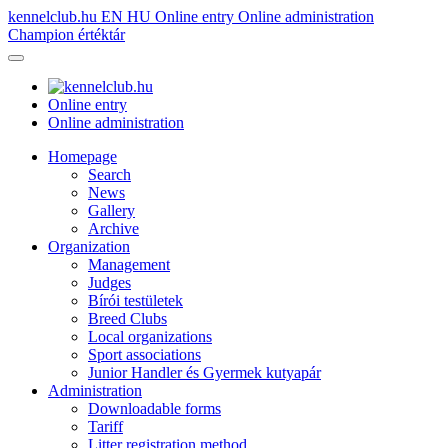
kennelclub.hu
EN
HU
Online entry
Online administration
Champion értéktár
Online entry
Online administration
Homepage
Search
News
Gallery
Archive
Organization
Management
Judges
Bírói testületek
Breed Clubs
Local organizations
Sport associations
Junior Handler és Gyermek kutyapár
Administration
Downloadable forms
Tariff
Litter registration method