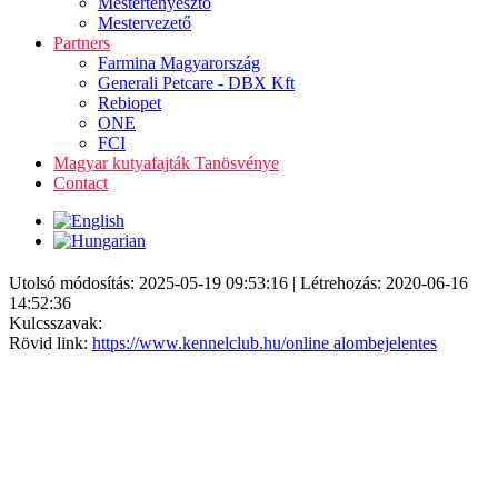
Mestertenyésztő
Mestervezető
Partners
Farmina Magyarország
Generali Petcare - DBX Kft
Rebiopet
ONE
FCI
Magyar kutyafajták Tanösvénye
Contact
Utolsó módosítás: 2025-05-19 09:53:16 | Létrehozás: 2020-06-16
14:52:36
Kulcsszavak:
Rövid link:
https://www.kennelclub.hu/online alombejelentes