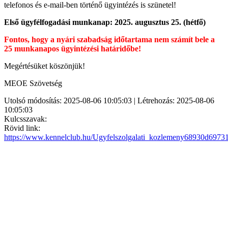
telefonos és e-mail-ben történő ügyintézés is szünetel!
Első ügyfélfogadási munkanap: 2025. augusztus 25. (hétfő)
Fontos, hogy a nyári szabadság időtartama nem számít bele a
25 munkanapos ügyintézési határidőbe!
Megértésüket köszönjük!
MEOE Szövetség
Utolsó módosítás: 2025-08-06 10:05:03 | Létrehozás: 2025-08-06
10:05:03
Kulcsszavak:
Rövid link:
https://www.kennelclub.hu/Ugyfelszolgalati_kozlemeny68930d6973