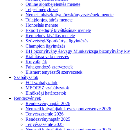
Online alombejelentés menete
Teljesítményfűzet
Német Juhászkutya törzskönyvezésének menete
Tulajdonjog átírás menete
Honosítás menete
Export pedigré kiváltásának menete
Kennelnév kiváltás menete
Szövetségi/Sportkártya ügyintézés
Champion ügyintézés
BH bizonyítvány és/vagy Munkavizsga bizonyítvány kiv
Kiállításra való nevezés
Kutyafajták
Fajtagondozó szervezetek
Elismert tenyésztői szervezetek
Szabályzatok
FCI szabályzatok
MEOESZ szabályzatok
Elnökségi határozatok
Rendezvények
Rendezvénynaptár 2026
Nemzeti kutyafajtaink éves pontversenye 2026
Tenyészszemle 2026
Rendezvénynaptár 2025
Tenyészszemle 2025
Nemzeti kutyafajtaink éves pontversenye 2025