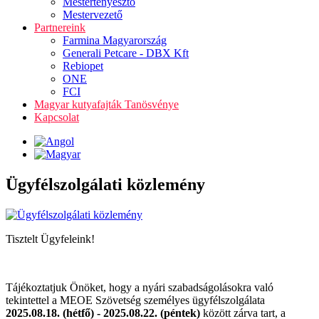
Mestertenyésztő
Mestervezető
Partnereink
Farmina Magyarország
Generali Petcare - DBX Kft
Rebiopet
ONE
FCI
Magyar kutyafajták Tanösvénye
Kapcsolat
Ügyfélszolgálati közlemény
Tisztelt Ügyfeleink!
Tájékoztatjuk Önöket, hogy a nyári szabadságolásokra való
tekintettel a MEOE Szövetség személyes ügyfélszolgálata
2025.08.18. (hétfő) - 2025.08.22. (péntek)
között zárva tart, a