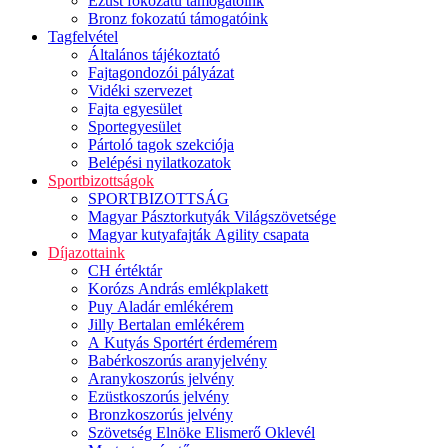
Ezüst fokozatú támogatóink
Bronz fokozatú támogatóink
Tagfelvétel
Általános tájékoztató
Fajtagondozói pályázat
Vidéki szervezet
Fajta egyesület
Sportegyesület
Pártoló tagok szekciója
Belépési nyilatkozatok
Sportbizottságok
SPORTBIZOTTSÁG
Magyar Pásztorkutyák Világszövetsége
Magyar kutyafajták Agility csapata
Díjazottaink
CH értéktár
Korózs András emlékplakett
Puy Aladár emlékérem
Jilly Bertalan emlékérem
A Kutyás Sportért érdemérem
Babérkoszorús aranyjelvény
Aranykoszorús jelvény
Ezüstkoszorús jelvény
Bronzkoszorús jelvény
Szövetség Elnöke Elismerő Oklevél