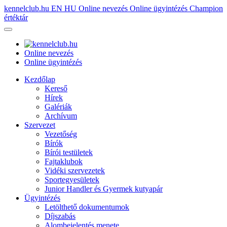
kennelclub.hu
EN
HU
Online nevezés
Online ügyintézés
Champion
értéktár
Online nevezés
Online ügyintézés
Kezdőlap
Kereső
Hírek
Galériák
Archívum
Szervezet
Vezetőség
Bírók
Bírói testületek
Fajtaklubok
Vidéki szervezetek
Sportegyesületek
Junior Handler és Gyermek kutyapár
Ügyintézés
Letölthető dokumentumok
Díjszabás
Alombejelentés menete