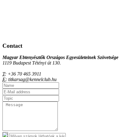
Contact
Magyar Ebtenyésztők Országos Egyesületeinek Szövetsége
1119 Budapest Tétényi út 130.
T:
+36 70 465 3911
E:
titkarsag@kennelclub.hu