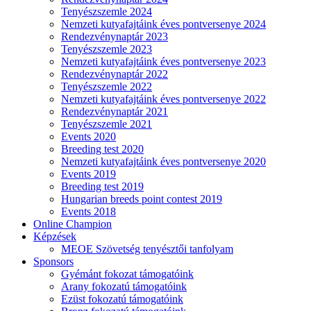
Tenyészszemle 2024
Nemzeti kutyafajtáink éves pontversenye 2024
Rendezvénynaptár 2023
Tenyészszemle 2023
Nemzeti kutyafajtáink éves pontversenye 2023
Rendezvénynaptár 2022
Tenyészszemle 2022
Nemzeti kutyafajtáink éves pontversenye 2022
Rendezvénynaptár 2021
Tenyészszemle 2021
Events 2020
Breeding test 2020
Nemzeti kutyafajtáink éves pontversenye 2020
Events 2019
Breeding test 2019
Hungarian breeds point contest 2019
Events 2018
Online Champion
Képzések
MEOE Szövetség tenyésztői tanfolyam
Sponsors
Gyémánt fokozat támogatóink
Arany fokozatú támogatóink
Ezüst fokozatú támogatóink