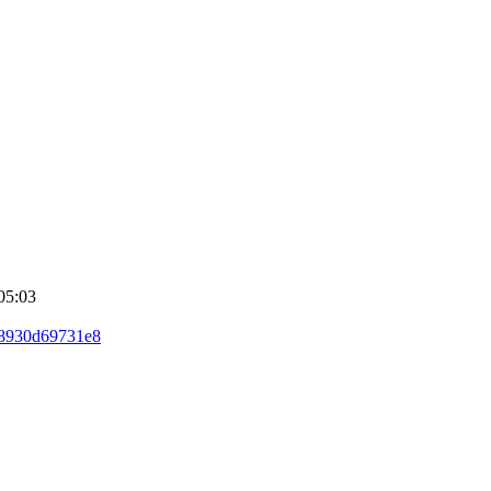
05:03
y68930d69731e8