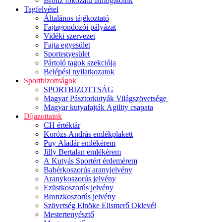
Bronz fokozatú támogatóink
Tagfelvétel
Általános tájékoztató
Fajtagondozói pályázat
Vidéki szervezet
Fajta egyesület
Sportegyesület
Pártoló tagok szekciója
Belépési nyilatkozatok
Sportbizottságok
SPORTBIZOTTSÁG
Magyar Pásztorkutyák Világszövetsége
Magyar kutyafajták Agility csapata
Díjazottaink
CH értéktár
Korózs András emlékplakett
Puy Aladár emlékérem
Jilly Bertalan emlékérem
A Kutyás Sportért érdemérem
Babérkoszorús aranyjelvény
Aranykoszorús jelvény
Ezüstkoszorús jelvény
Bronzkoszorús jelvény
Szövetség Elnöke Elismerő Oklevél
Mestertenyésztő