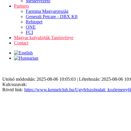
Mestervezető
Partners
Farmina Magyarország
Generali Petcare - DBX Kft
Rebiopet
ONE
FCI
Magyar kutyafajták Tanösvénye
Contact
Utolsó módosítás: 2025-08-06 10:05:03 | Létrehozás: 2025-08-06 10:
Kulcsszavak:
Rövid link:
https://www.kennelclub.hu/Ugyfelszolgalati_kozlemen