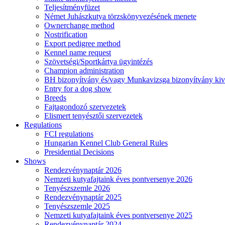
Teljesítményfüzet
Német Juhászkutya törzskönyvezésének menete
Ownerchange method
Nostrification
Export pedigree method
Kennel name request
Szövetségi/Sportkártya ügyintézés
Champion administration
BH bizonyítvány és/vagy Munkavizsga bizonyítvány kiv
Entry for a dog show
Breeds
Fajtagondozó szervezetek
Elismert tenyésztői szervezetek
Regulations
FCI regulations
Hungarian Kennel Club General Rules
Presidential Decisions
Shows
Rendezvénynaptár 2026
Nemzeti kutyafajtaink éves pontversenye 2026
Tenyészszemle 2026
Rendezvénynaptár 2025
Tenyészszemle 2025
Nemzeti kutyafajtaink éves pontversenye 2025
Rendezvénynaptár 2024