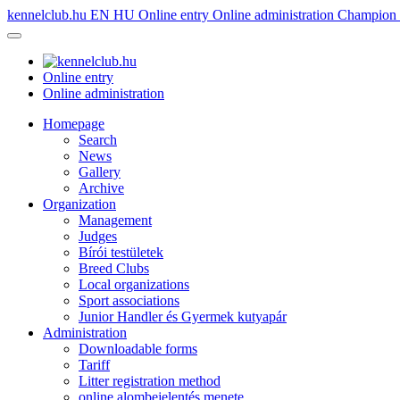
kennelclub.hu
EN
HU
Online entry
Online administration
Champion é
Online entry
Online administration
Homepage
Search
News
Gallery
Archive
Organization
Management
Judges
Bírói testületek
Breed Clubs
Local organizations
Sport associations
Junior Handler és Gyermek kutyapár
Administration
Downloadable forms
Tariff
Litter registration method
online alombejelentés menete