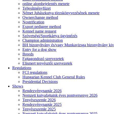
online alombejelentés menete
Teljesítményfüzet
Német Juhászkutya törzskönyvezésének menete
Ownerchange method
Nostrification
Export pedigree method
Kennel name request
Szövetségi/Sportkártya ügyintézés
Champion administration
BH bizonyítvány és/vagy Munkavizsga bizonyítvány kiv
Entry for a dog show
Breeds
Fajtagondozó szervezetek
Elismert tenyésztői szervezetek
Regulations
FCI regulations
Hungarian Kennel Club General Rules
Presidential Decisions
Shows
Rendezvénynaptár 2026
Nemzeti kutyafajtaink éves pontversenye 2026
Tenyészszemle 2026
Rendezvénynaptár 2025
Tenyészszemle 2025
Nemzeti kutyafajtaink éves pontversenye 2025