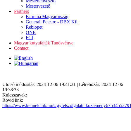
Mestertenyésztő
Mestervezető
Partners
Farmina Magyarország
Generali Petcare - DBX Kft
Rebiopet
ONE
FCI
Magyar kutyafajták Tanösvénye
Contact
Utolsó módosítás: 2024-12-06 19:41:31 | Létrehozás: 2024-12-06
19:38:33
Kulcsszavak:
Rövid link:
https://www.kennelclub.hu/Ugyfelszolgalati_kozlemeny6753455279