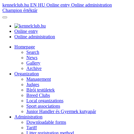
kennelclub.hu
EN
HU
Online entry
Online administration
Champion értéktár
Online entry
Online administration
Homepage
Search
News
Gallery
Archive
Organization
Management
Judges
Bírói testületek
Breed Clubs
Local organizations
Sport associations
Junior Handler és Gyermek kutyapár
Administration
Downloadable forms
Tariff
Litter registration method