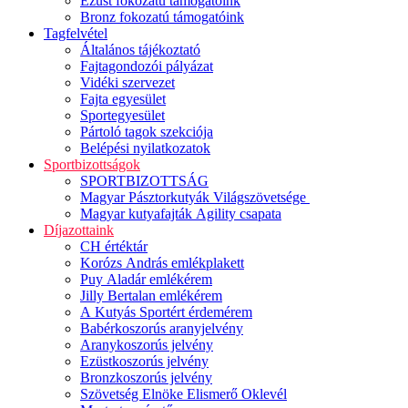
Ezüst fokozatú támogatóink
Bronz fokozatú támogatóink
Tagfelvétel
Általános tájékoztató
Fajtagondozói pályázat
Vidéki szervezet
Fajta egyesület
Sportegyesület
Pártoló tagok szekciója
Belépési nyilatkozatok
Sportbizottságok
SPORTBIZOTTSÁG
Magyar Pásztorkutyák Világszövetsége
Magyar kutyafajták Agility csapata
Díjazottaink
CH értéktár
Korózs András emlékplakett
Puy Aladár emlékérem
Jilly Bertalan emlékérem
A Kutyás Sportért érdemérem
Babérkoszorús aranyjelvény
Aranykoszorús jelvény
Ezüstkoszorús jelvény
Bronzkoszorús jelvény
Szövetség Elnöke Elismerő Oklevél