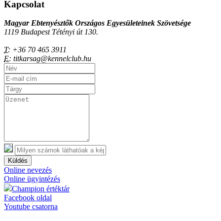
Kapcsolat
Magyar Ebtenyésztők Országos Egyesületeinek Szövetsége
1119 Budapest Tétényi út 130.
T:
+36 70 465 3911
E:
titkarsag@kennelclub.hu
Küldés
Online nevezés
Online ügyintézés
Champion értéktár
Facebook oldal
Youtube csatorna