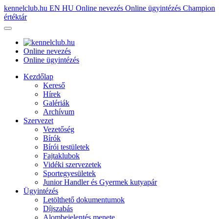
kennelclub.hu
EN
HU
Online nevezés
Online ügyintézés
Champion
értéktár
Online nevezés
Online ügyintézés
Kezdőlap
Kereső
Hírek
Galériák
Archívum
Szervezet
Vezetőség
Bírók
Bírói testületek
Fajtaklubok
Vidéki szervezetek
Sportegyesületek
Junior Handler és Gyermek kutyapár
Ügyintézés
Letölthető dokumentumok
Díjszabás
Alombejelentés menete