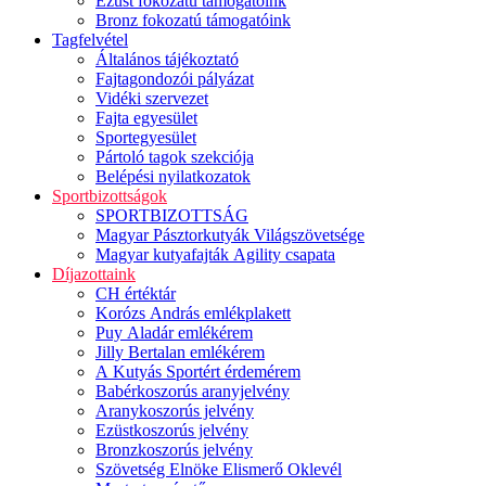
Ezüst fokozatú támogatóink
Bronz fokozatú támogatóink
Tagfelvétel
Általános tájékoztató
Fajtagondozói pályázat
Vidéki szervezet
Fajta egyesület
Sportegyesület
Pártoló tagok szekciója
Belépési nyilatkozatok
Sportbizottságok
SPORTBIZOTTSÁG
Magyar Pásztorkutyák Világszövetsége
Magyar kutyafajták Agility csapata
Díjazottaink
CH értéktár
Korózs András emlékplakett
Puy Aladár emlékérem
Jilly Bertalan emlékérem
A Kutyás Sportért érdemérem
Babérkoszorús aranyjelvény
Aranykoszorús jelvény
Ezüstkoszorús jelvény
Bronzkoszorús jelvény
Szövetség Elnöke Elismerő Oklevél