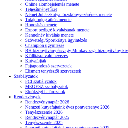
Online alombejelentés menete
Teljesítményfűzet
Német Juhászkutya törzskönyvezésének menete
Tulajdonjog átírás menete
Honosítás menete
Export pedigré kiváltásának menete
Kennelnév kiváltás menete
Szövetségi/Sportkártya ügyintézés
Champion ügyintézés
BH bizonyítvány és/vagy Munkavizsga bizonyítvány kiv
Kiállításra való nevezés
Kutyafajták
Fajtagondozó szervezetek
Elismert tenyésztői szervezetek
Szabályzatok
FCI szabályzatok
MEOESZ szabályzatok
Elnökségi határozatok
Rendezvények
Rendezvénynaptár 2026
Nemzeti kutyafajtaink éves pontversenye 2026
Tenyészszemle 2026
Rendezvénynaptár 2025
Tenyészszemle 2025
Nemzeti kutyafajtaink éves pontversenye 2025