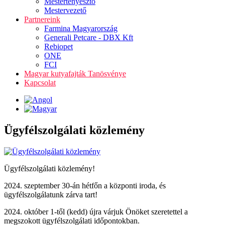
Mestertenyésztő
Mestervezető
Partnereink
Farmina Magyarország
Generali Petcare - DBX Kft
Rebiopet
ONE
FCI
Magyar kutyafajták Tanösvénye
Kapcsolat
Ügyfélszolgálati közlemény
Ügyfélszolgálati közlemény!
2024. szeptember 30-án hétfőn a központi iroda, és
ügyfélszolgálatunk zárva tart!
2024. október 1-től (kedd) újra várjuk Önöket szeretettel a
megszokott ügyfélszolgálati időpontokban.