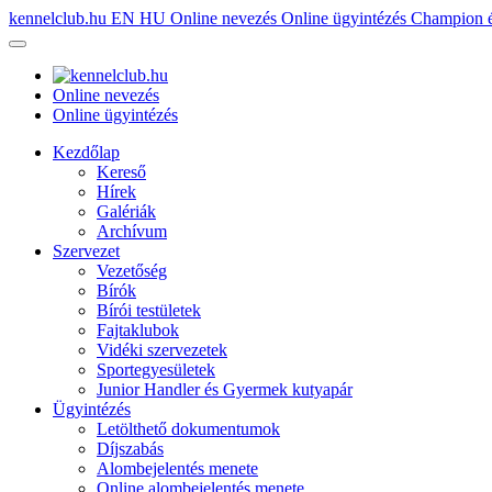
kennelclub.hu
EN
HU
Online nevezés
Online ügyintézés
Champion é
Online nevezés
Online ügyintézés
Kezdőlap
Kereső
Hírek
Galériák
Archívum
Szervezet
Vezetőség
Bírók
Bírói testületek
Fajtaklubok
Vidéki szervezetek
Sportegyesületek
Junior Handler és Gyermek kutyapár
Ügyintézés
Letölthető dokumentumok
Díjszabás
Alombejelentés menete
Online alombejelentés menete