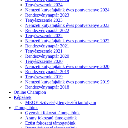
Tenyészszemle 2024
Nemzeti kutyafajtáink éves pontversenye 2024
Rendezvénynaptár 2023
Tenyészszemle 2023
Nemzeti kutyafajtáink éves pontversenye 2023
Rendezvénynaptár 2022
Tenyészszemle 2022
Nemzeti kutyafajtáink éves pontversenye 2022
Rendezvénynaptár 2021
Tenyészszemle 2021
Rendezvénynaptár 2020
Tenyészszemle 2020
Nemzeti kutyafajtáink éves pontversenye 2020
Rendezvénynaptár 2019
Tenyészszemle 2019
Nemzeti kutyafajtáink éves pontversenye 2019
Rendezvénynaptár 2018
Online Champion
Képzések
MEOE Szövetség tenyésztői tanfolyam
Támogatóink
Gyémánt fokozat támogatóink
Arany fokozatú támogatóink
Ezüst fokozatú támogatóink