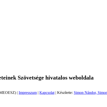
einek Szövetsége hivatalos weboldala
 (MEOESZ) |
Impresszum
|
Kapcsolat
| Készítette:
Simon Nándor, Simon