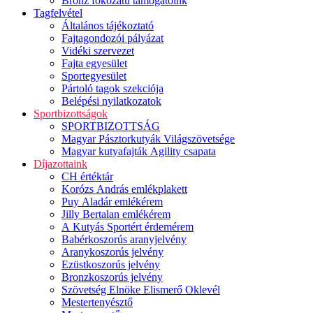
Bronz fokozatú támogatóink
Tagfelvétel
Általános tájékoztató
Fajtagondozói pályázat
Vidéki szervezet
Fajta egyesület
Sportegyesület
Pártoló tagok szekciója
Belépési nyilatkozatok
Sportbizottságok
SPORTBIZOTTSÁG
Magyar Pásztorkutyák Világszövetsége
Magyar kutyafajták Agility csapata
Díjazottaink
CH értéktár
Korózs András emlékplakett
Puy Aladár emlékérem
Jilly Bertalan emlékérem
A Kutyás Sportért érdemérem
Babérkoszorús aranyjelvény
Aranykoszorús jelvény
Ezüstkoszorús jelvény
Bronzkoszorús jelvény
Szövetség Elnöke Elismerő Oklevél
Mestertenyésztő