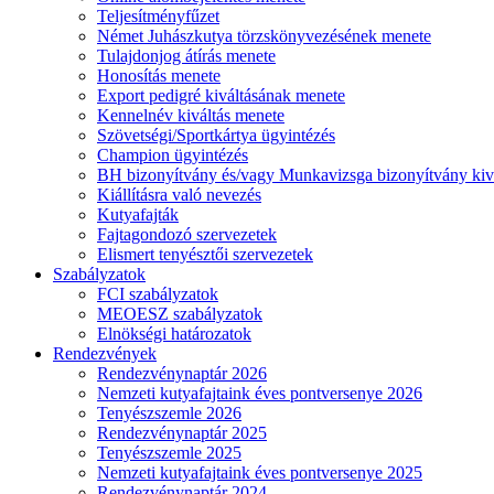
Teljesítményfűzet
Német Juhászkutya törzskönyvezésének menete
Tulajdonjog átírás menete
Honosítás menete
Export pedigré kiváltásának menete
Kennelnév kiváltás menete
Szövetségi/Sportkártya ügyintézés
Champion ügyintézés
BH bizonyítvány és/vagy Munkavizsga bizonyítvány kiv
Kiállításra való nevezés
Kutyafajták
Fajtagondozó szervezetek
Elismert tenyésztői szervezetek
Szabályzatok
FCI szabályzatok
MEOESZ szabályzatok
Elnökségi határozatok
Rendezvények
Rendezvénynaptár 2026
Nemzeti kutyafajtaink éves pontversenye 2026
Tenyészszemle 2026
Rendezvénynaptár 2025
Tenyészszemle 2025
Nemzeti kutyafajtaink éves pontversenye 2025
Rendezvénynaptár 2024