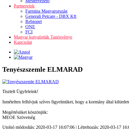
Mestervezető
Partnereink
Farmina Magyarország
Generali Petcare - DBX Kft
Rebiopet
ONE
FCI
Magyar kutyafajták Tanösvénye
Kapcsolat
Tenyészszemle ELMARAD
Tisztelt Ügyfeleink!
Ismételten felhívjuk szíves figyelmüket, hogy a kormány által kihirdete
Megértésüket köszönjük:
MEOE Szövetség
Utolsó módosítás: 2020-03-17 16:07:06 | Létrehozás: 2020-03-17 16: