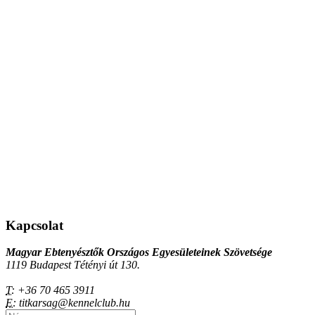
Kapcsolat
Magyar Ebtenyésztők Országos Egyesületeinek Szövetsége
1119 Budapest Tétényi út 130.
T:
+36 70 465 3911
E:
titkarsag@kennelclub.hu