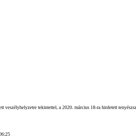
tt veszélyhelyzetre tekintettel, a 2020. március 18-ra hirdetett tenyész
06:25