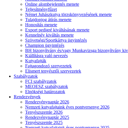
Online alombejelentés menete
Teljesítményfűzet
Német Juhászkutya törzskönyvezésének menete
Tulajdonjog átírás menete
Honosítás menete
Export pedigré kiváltásának menete
Kennelnév kiváltás menete
Szövetségi/Sportkártya ügyintézés
Champion ügyintézés
BH bizonyítvány és/vagy Munkavizsga bizonyítvány kiv
Kiállításra való nevezés
Kutyafajták
Fajtagondozó szervezetek
Elismert tenyésztői szervezetek
Szabályzatok
FCI szabályzatok
MEOESZ szabályzatok
Elnökségi határozatok
Rendezvények
Rendezvénynaptár 2026
Nemzeti kutyafajtaink éves pontversenye 2026
Tenyészszemle 2026
Rendezvénynaptár 2025
Tenyészszemle 2025
Nemzeti kutyafajtaink éves pontversenye 2025