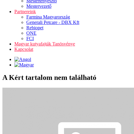
Mestertenyésztő
Mestervezető
Partnereink
Farmina Magyarország
Generali Petcare - DBX Kft
Rebiopet
ONE
FCI
Magyar kutyafajták Tanösvénye
Kapcsolat
A Kért tartalom nem található