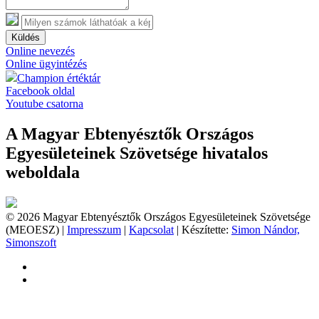
Küldés
Online nevezés
Online ügyintézés
Champion értéktár
Facebook oldal
Youtube csatorna
A Magyar Ebtenyésztők Országos
Egyesületeinek Szövetsége hivatalos
weboldala
© 2026 Magyar Ebtenyésztők Országos Egyesületeinek Szövetsége
(MEOESZ) |
Impresszum
|
Kapcsolat
| Készítette:
Simon Nándor,
Simonszoft