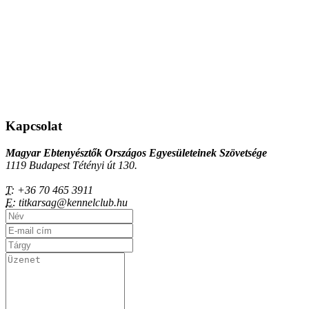
Kapcsolat
Magyar Ebtenyésztők Országos Egyesületeinek Szövetsége
1119 Budapest Tétényi út 130.
T:
+36 70 465 3911
E:
titkarsag@kennelclub.hu