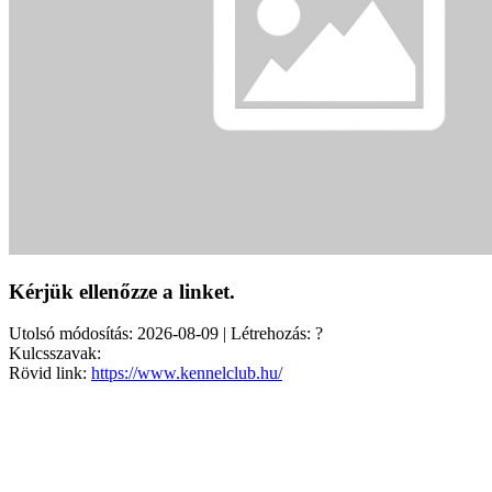
Kérjük ellenőzze a linket.
Utolsó módosítás: 2026-08-09 | Létrehozás: ?
Kulcsszavak:
Rövid link:
https://www.kennelclub.hu/