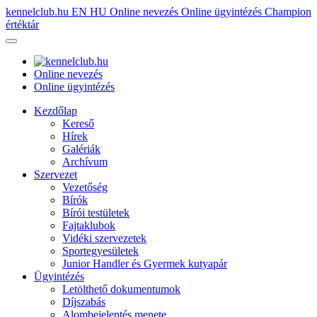
kennelclub.hu
EN
HU
Online nevezés
Online ügyintézés
Champion
értéktár
Online nevezés
Online ügyintézés
Kezdőlap
Kereső
Hírek
Galériák
Archívum
Szervezet
Vezetőség
Bírók
Bírói testületek
Fajtaklubok
Vidéki szervezetek
Sportegyesületek
Junior Handler és Gyermek kutyapár
Ügyintézés
Letölthető dokumentumok
Díjszabás
Alombejelentés menete