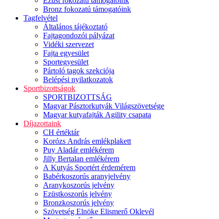
Ezüst fokozatú támogatóink
Bronz fokozatú támogatóink
Tagfelvétel
Általános tájékoztató
Fajtagondozói pályázat
Vidéki szervezet
Fajta egyesület
Sportegyesület
Pártoló tagok szekciója
Belépési nyilatkozatok
Sportbizottságok
SPORTBIZOTTSÁG
Magyar Pásztorkutyák Világszövetsége
Magyar kutyafajták Agility csapata
Díjazottaink
CH értéktár
Korózs András emlékplakett
Puy Aladár emlékérem
Jilly Bertalan emlékérem
A Kutyás Sportért érdemérem
Babérkoszorús aranyjelvény
Aranykoszorús jelvény
Ezüstkoszorús jelvény
Bronzkoszorús jelvény
Szövetség Elnöke Elismerő Oklevél