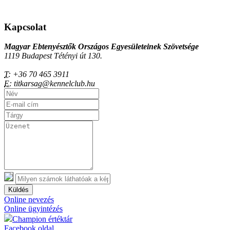
Kapcsolat
Magyar Ebtenyésztők Országos Egyesületeinek Szövetsége
1119 Budapest Tétényi út 130.
T:
+36 70 465 3911
E:
titkarsag@kennelclub.hu
Küldés
Online nevezés
Online ügyintézés
Champion értéktár
Facebook oldal