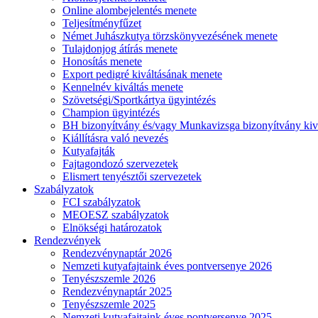
Online alombejelentés menete
Teljesítményfűzet
Német Juhászkutya törzskönyvezésének menete
Tulajdonjog átírás menete
Honosítás menete
Export pedigré kiváltásának menete
Kennelnév kiváltás menete
Szövetségi/Sportkártya ügyintézés
Champion ügyintézés
BH bizonyítvány és/vagy Munkavizsga bizonyítvány kiv
Kiállításra való nevezés
Kutyafajták
Fajtagondozó szervezetek
Elismert tenyésztői szervezetek
Szabályzatok
FCI szabályzatok
MEOESZ szabályzatok
Elnökségi határozatok
Rendezvények
Rendezvénynaptár 2026
Nemzeti kutyafajtaink éves pontversenye 2026
Tenyészszemle 2026
Rendezvénynaptár 2025
Tenyészszemle 2025
Nemzeti kutyafajtaink éves pontversenye 2025