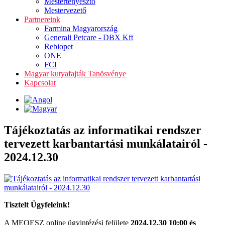
Mestertenyésztő
Mestervezető
Partnereink
Farmina Magyarország
Generali Petcare - DBX Kft
Rebiopet
ONE
FCI
Magyar kutyafajták Tanösvénye
Kapcsolat
Tájékoztatás az informatikai rendszer
tervezett karbantartási munkálatairól -
2024.12.30
Tisztelt Ügyfeleink!
A MEOESZ online ügyintézési felülete
2024.12.30 10:00 és