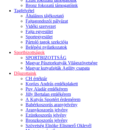
Ezüst fokozatú támogatóink
Bronz fokozatú támogatóink
Tagfelvétel
Általános tájékoztató
Fajtagondozói pályázat
Vidéki szervezet
Fajta egyesület
Sportegyesület
Pártoló tagok szekciója
Belépési nyilatkozatok
Sportbizottságok
SPORTBIZOTTSÁG
Magyar Pásztorkutyák Világszövetsége
Magyar kutyafajták Agility csapata
Díjazottaink
CH értéktár
Korózs András emlékplakett
Puy Aladár emlékérem
Jilly Bertalan emlékérem
A Kutyás Sportért érdemérem
Babérkoszorús aranyjelvény
Aranykoszorús jelvény
Ezüstkoszorús jelvény
Bronzkoszorús jelvény
Szövetség Elnöke Elismerő Oklevél