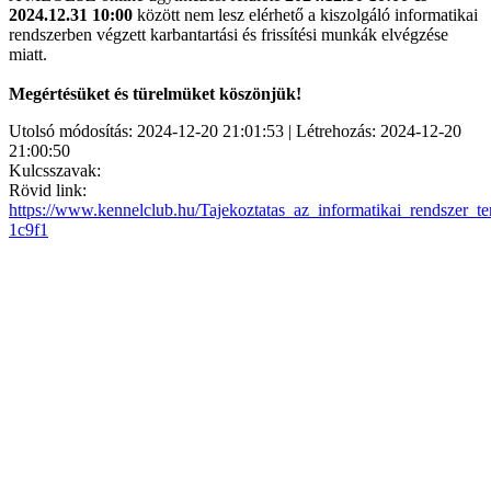
2024.12.31 10:00
között nem lesz elérhető a kiszolgáló informatikai
rendszerben végzett karbantartási és frissítési munkák elvégzése
miatt.
Megértésüket és türelmüket köszönjük!
Utolsó módosítás: 2024-12-20 21:01:53 | Létrehozás: 2024-12-20
21:00:50
Kulcsszavak:
Rövid link:
https://www.kennelclub.hu/Tajekoztatas_az_informatikai_rendszer_ter
1c9f1