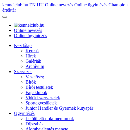
kennelclub.hu
EN
HU
Online nevezés
Online ügyintézés
Champion
értéktár
Online nevezés
Online ügyintézés
Kezdőlap
Kereső
Hírek
Galériák
Archívum
Szervezet
Vezetőség
Bírók
Bírói testületek
Fajtaklubok
Vidéki szervezetek
Sportegyesületek
Junior Handler és Gyermek kutyapár
Ügyintézés
Letölthető dokumentumok
Díjszabás
Alombejelentés menete