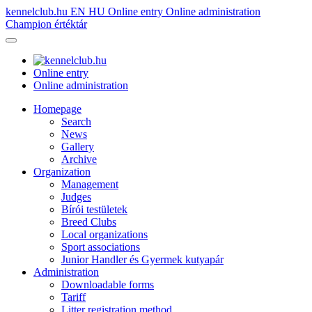
kennelclub.hu
EN
HU
Online entry
Online administration
Champion értéktár
Online entry
Online administration
Homepage
Search
News
Gallery
Archive
Organization
Management
Judges
Bírói testületek
Breed Clubs
Local organizations
Sport associations
Junior Handler és Gyermek kutyapár
Administration
Downloadable forms
Tariff
Litter registration method