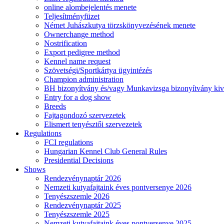
online alombejelentés menete
Teljesítményfüzet
Német Juhászkutya törzskönyvezésének menete
Ownerchange method
Nostrification
Export pedigree method
Kennel name request
Szövetségi/Sportkártya ügyintézés
Champion administration
BH bizonyítvány és/vagy Munkavizsga bizonyítvány kiv
Entry for a dog show
Breeds
Fajtagondozó szervezetek
Elismert tenyésztői szervezetek
Regulations
FCI regulations
Hungarian Kennel Club General Rules
Presidential Decisions
Shows
Rendezvénynaptár 2026
Nemzeti kutyafajtaink éves pontversenye 2026
Tenyészszemle 2026
Rendezvénynaptár 2025
Tenyészszemle 2025
Nemzeti kutyafajtaink éves pontversenye 2025