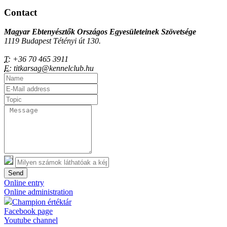
Contact
Magyar Ebtenyésztők Országos Egyesületeinek Szövetsége
1119 Budapest Tétényi út 130.
T:
+36 70 465 3911
E:
titkarsag@kennelclub.hu
Send
Online entry
Online administration
Champion értéktár
Facebook page
Youtube channel