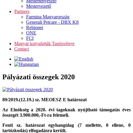
Mestertenyésztő
Mestervezető
Partners
Farmina Magyarország
Generali Petcare - DBX Kft
Rebiopet
ONE
FCI
Magyar kutyafajták Tanösvénye
Contact
Pályázati összegek 2020
89/2019.(12.19.) sz. MEOESZ E határozat
Az Elnökség a 2020. évi tagoknak nyújtható támogatás éves
összegét 3.900.000,-Ft-ra felemeli.
Fenti sz. határozat egyhangúlag (7 mellette, 0 ellene, 0
tartózkodás) elfogadásra került.