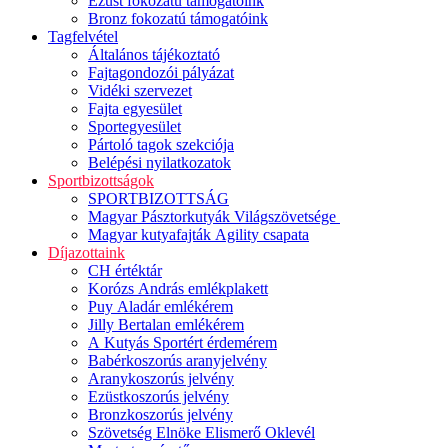
Ezüst fokozatú támogatóink
Bronz fokozatú támogatóink
Tagfelvétel
Általános tájékoztató
Fajtagondozói pályázat
Vidéki szervezet
Fajta egyesület
Sportegyesület
Pártoló tagok szekciója
Belépési nyilatkozatok
Sportbizottságok
SPORTBIZOTTSÁG
Magyar Pásztorkutyák Világszövetsége
Magyar kutyafajták Agility csapata
Díjazottaink
CH értéktár
Korózs András emlékplakett
Puy Aladár emlékérem
Jilly Bertalan emlékérem
A Kutyás Sportért érdemérem
Babérkoszorús aranyjelvény
Aranykoszorús jelvény
Ezüstkoszorús jelvény
Bronzkoszorús jelvény
Szövetség Elnöke Elismerő Oklevél