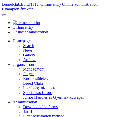
kennelclub.hu
EN
HU
Online entry
Online administration
Champion értéktár
Online entry
Online administration
Homepage
Search
News
Gallery
Archive
Organization
Management
Judges
Bírói testületek
Breed Clubs
Local organizations
Sport associations
Junior Handler és Gyermek kutyapár
Administration
Downloadable forms
Tariff
Litter registration method