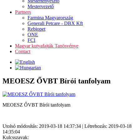
Mestertenyésztő
Mestervezető
Partners
Farmina Magyarország
Generali Petcare - DBX Kft
Rebiopet
ONE
FCI
Magyar kutyafajták Tanösvénye
Contact
MEOESZ ŐVBT Bírói tanfolyam
MEOESZ ŐVBT Bírói tanfolyam
Utolsó módosítás: 2019-03-18 14:37:34 | Létrehozás: 2019-03-18
14:35:04
Kulcsszavak: