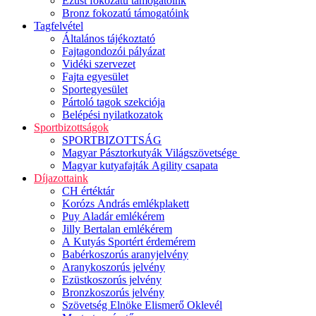
Ezüst fokozatú támogatóink
Bronz fokozatú támogatóink
Tagfelvétel
Általános tájékoztató
Fajtagondozói pályázat
Vidéki szervezet
Fajta egyesület
Sportegyesület
Pártoló tagok szekciója
Belépési nyilatkozatok
Sportbizottságok
SPORTBIZOTTSÁG
Magyar Pásztorkutyák Világszövetsége
Magyar kutyafajták Agility csapata
Díjazottaink
CH értéktár
Korózs András emlékplakett
Puy Aladár emlékérem
Jilly Bertalan emlékérem
A Kutyás Sportért érdemérem
Babérkoszorús aranyjelvény
Aranykoszorús jelvény
Ezüstkoszorús jelvény
Bronzkoszorús jelvény
Szövetség Elnöke Elismerő Oklevél