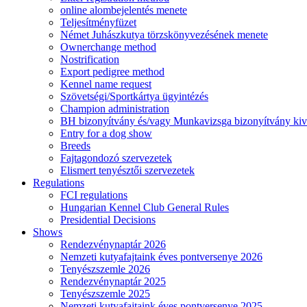
online alombejelentés menete
Teljesítményfüzet
Német Juhászkutya törzskönyvezésének menete
Ownerchange method
Nostrification
Export pedigree method
Kennel name request
Szövetségi/Sportkártya ügyintézés
Champion administration
BH bizonyítvány és/vagy Munkavizsga bizonyítvány kiv
Entry for a dog show
Breeds
Fajtagondozó szervezetek
Elismert tenyésztői szervezetek
Regulations
FCI regulations
Hungarian Kennel Club General Rules
Presidential Decisions
Shows
Rendezvénynaptár 2026
Nemzeti kutyafajtaink éves pontversenye 2026
Tenyészszemle 2026
Rendezvénynaptár 2025
Tenyészszemle 2025
Nemzeti kutyafajtaink éves pontversenye 2025