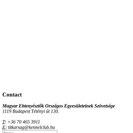
Contact
Magyar Ebtenyésztők Országos Egyesületeinek Szövetsége
1119 Budapest Tétényi út 130.
T:
+36 70 465 3911
E:
titkarsag@kennelclub.hu