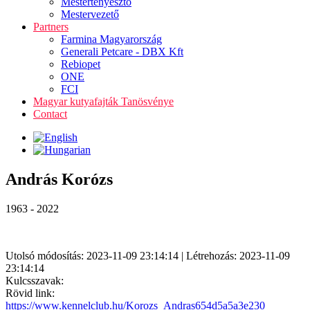
Mestertenyésztő
Mestervezető
Partners
Farmina Magyarország
Generali Petcare - DBX Kft
Rebiopet
ONE
FCI
Magyar kutyafajták Tanösvénye
Contact
András Korózs
1963 - 2022
Utolsó módosítás: 2023-11-09 23:14:14 | Létrehozás: 2023-11-09
23:14:14
Kulcsszavak:
Rövid link:
https://www.kennelclub.hu/Korozs_Andras654d5a5a3e230