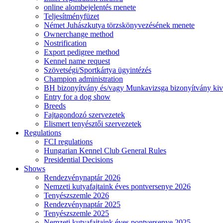
online alombejelentés menete
Teljesítményfüzet
Német Juhászkutya törzskönyvezésének menete
Ownerchange method
Nostrification
Export pedigree method
Kennel name request
Szövetségi/Sportkártya ügyintézés
Champion administration
BH bizonyítvány és/vagy Munkavizsga bizonyítvány kiv
Entry for a dog show
Breeds
Fajtagondozó szervezetek
Elismert tenyésztői szervezetek
Regulations
FCI regulations
Hungarian Kennel Club General Rules
Presidential Decisions
Shows
Rendezvénynaptár 2026
Nemzeti kutyafajtaink éves pontversenye 2026
Tenyészszemle 2026
Rendezvénynaptár 2025
Tenyészszemle 2025
Nemzeti kutyafajtaink éves pontversenye 2025