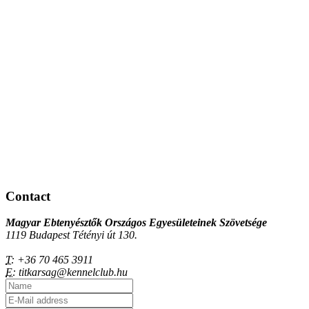
Contact
Magyar Ebtenyésztők Országos Egyesületeinek Szövetsége
1119 Budapest Tétényi út 130.
T:
+36 70 465 3911
E:
titkarsag@kennelclub.hu