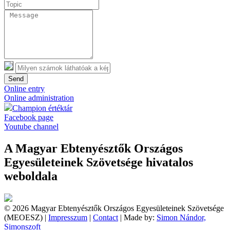
Send
Online entry
Online administration
Champion értéktár
Facebook page
Youtube channel
A Magyar Ebtenyésztők Országos
Egyesületeinek Szövetsége hivatalos
weboldala
© 2026 Magyar Ebtenyésztők Országos Egyesületeinek Szövetsége
(MEOESZ) |
Impresszum
|
Contact
| Made by:
Simon Nándor,
Simonszoft