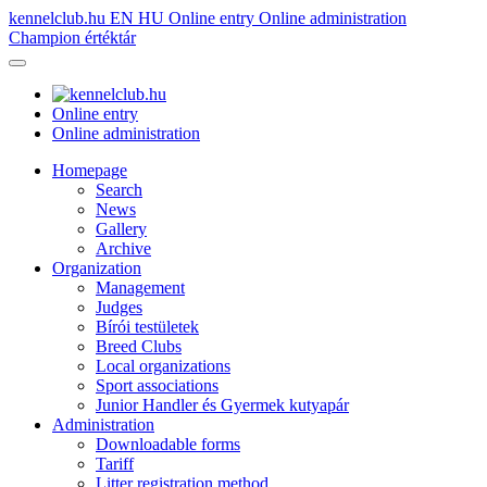
kennelclub.hu
EN
HU
Online entry
Online administration
Champion értéktár
Online entry
Online administration
Homepage
Search
News
Gallery
Archive
Organization
Management
Judges
Bírói testületek
Breed Clubs
Local organizations
Sport associations
Junior Handler és Gyermek kutyapár
Administration
Downloadable forms
Tariff
Litter registration method