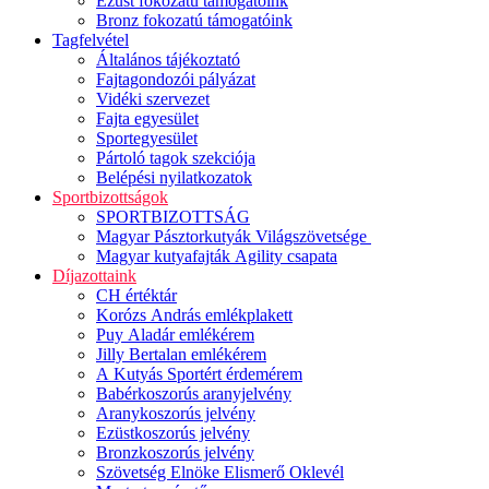
Ezüst fokozatú támogatóink
Bronz fokozatú támogatóink
Tagfelvétel
Általános tájékoztató
Fajtagondozói pályázat
Vidéki szervezet
Fajta egyesület
Sportegyesület
Pártoló tagok szekciója
Belépési nyilatkozatok
Sportbizottságok
SPORTBIZOTTSÁG
Magyar Pásztorkutyák Világszövetsége
Magyar kutyafajták Agility csapata
Díjazottaink
CH értéktár
Korózs András emlékplakett
Puy Aladár emlékérem
Jilly Bertalan emlékérem
A Kutyás Sportért érdemérem
Babérkoszorús aranyjelvény
Aranykoszorús jelvény
Ezüstkoszorús jelvény
Bronzkoszorús jelvény
Szövetség Elnöke Elismerő Oklevél