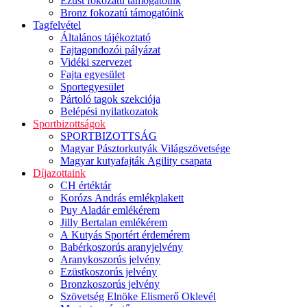
Ezüst fokozatú támogatóink
Bronz fokozatú támogatóink
Tagfelvétel
Általános tájékoztató
Fajtagondozói pályázat
Vidéki szervezet
Fajta egyesület
Sportegyesület
Pártoló tagok szekciója
Belépési nyilatkozatok
Sportbizottságok
SPORTBIZOTTSÁG
Magyar Pásztorkutyák Világszövetsége
Magyar kutyafajták Agility csapata
Díjazottaink
CH értéktár
Korózs András emlékplakett
Puy Aladár emlékérem
Jilly Bertalan emlékérem
A Kutyás Sportért érdemérem
Babérkoszorús aranyjelvény
Aranykoszorús jelvény
Ezüstkoszorús jelvény
Bronzkoszorús jelvény
Szövetség Elnöke Elismerő Oklevél