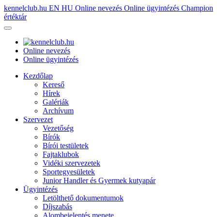
kennelclub.hu
EN
HU
Online nevezés
Online ügyintézés
Champion
értéktár
Online nevezés
Online ügyintézés
Kezdőlap
Kereső
Hírek
Galériák
Archívum
Szervezet
Vezetőség
Bírók
Bírói testületek
Fajtaklubok
Vidéki szervezetek
Sportegyesületek
Junior Handler és Gyermek kutyapár
Ügyintézés
Letölthető dokumentumok
Díjszabás
Alombejelentés menete