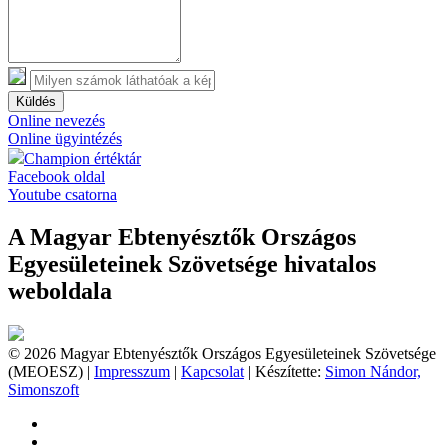
Küldés
Online nevezés
Online ügyintézés
Champion értéktár
Facebook oldal
Youtube csatorna
A Magyar Ebtenyésztők Országos
Egyesületeinek Szövetsége hivatalos
weboldala
© 2026 Magyar Ebtenyésztők Országos Egyesületeinek Szövetsége
(MEOESZ) |
Impresszum
|
Kapcsolat
| Készítette:
Simon Nándor,
Simonszoft