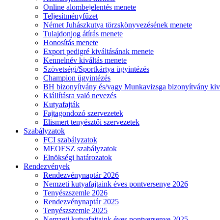
Online alombejelentés menete
Teljesítményfűzet
Német Juhászkutya törzskönyvezésének menete
Tulajdonjog átírás menete
Honosítás menete
Export pedigré kiváltásának menete
Kennelnév kiváltás menete
Szövetségi/Sportkártya ügyintézés
Champion ügyintézés
BH bizonyítvány és/vagy Munkavizsga bizonyítvány kiv
Kiállításra való nevezés
Kutyafajták
Fajtagondozó szervezetek
Elismert tenyésztői szervezetek
Szabályzatok
FCI szabályzatok
MEOESZ szabályzatok
Elnökségi határozatok
Rendezvények
Rendezvénynaptár 2026
Nemzeti kutyafajtaink éves pontversenye 2026
Tenyészszemle 2026
Rendezvénynaptár 2025
Tenyészszemle 2025
Nemzeti kutyafajtaink éves pontversenye 2025