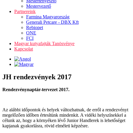
Mestertenyésztő
Mestervezető
Partnereink
Farmina Magyarország
Generali Petcare - DBX Kft
Rebiopet
ONE
FCI
Magyar kutyafajták Tanösvénye
Kapcsolat
JH rendezvények 2017
Rendezvénynaptár-tervezet 2017.
Az alábbi időpontok és helyek változhatnak, de erről a rendezvényt
megelőzően időben értesítünk mindenkit. A vidéki helyszínekkel a
célunk az, hogy a környéken lévő Junior Handlerek is lehetőséget
kapjanak gyakorlásra, rövid elméleti képzésre.