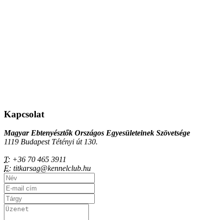
Kapcsolat
Magyar Ebtenyésztők Országos Egyesületeinek Szövetsége
1119 Budapest Tétényi út 130.
T:
+36 70 465 3911
E:
titkarsag@kennelclub.hu