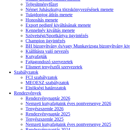
Teljesítményfűzet
Német Juhászkutya törzskönyvezésének menete
Tulajdonjog átírás menete
Honosítás menete
Export pedigré kiváltásának menete
Kennelnév kiváltás menete
Szövetségi/Sportkártya ügyintézés
Champion ügyintézés
BH bizonyítvány és/vagy Munkavizsga bizonyítvány kiv
Kiállításra való nevezés
Kutyafajták
Fajtagondozó szervezetek
Elismert tenyésztői szervezetek
Szabályzatok
FCI szabályzatok
MEOESZ szabályzatok
Elnökségi határozatok
Rendezvények
Rendezvénynaptár 2026
Nemzeti kutyafajtaink éves pontversenye 2026
Tenyészszemle 2026
Rendezvénynaptár 2025
Tenyészszemle 2025
Nemzeti kutyafajtaink éves pontversenye 2025
Rendezvénynaptár 2024