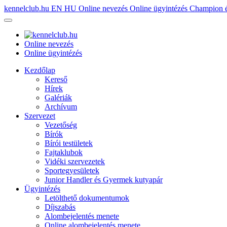
kennelclub.hu
EN
HU
Online nevezés
Online ügyintézés
Champion é
Online nevezés
Online ügyintézés
Kezdőlap
Kereső
Hírek
Galériák
Archívum
Szervezet
Vezetőség
Bírók
Bírói testületek
Fajtaklubok
Vidéki szervezetek
Sportegyesületek
Junior Handler és Gyermek kutyapár
Ügyintézés
Letölthető dokumentumok
Díjszabás
Alombejelentés menete
Online alombejelentés menete