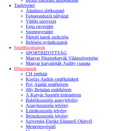
Bronz fokozatú támogatóink
Tagfelvétel
Általános tájékoztató
Fajtagondozói pályázat
Vidéki szervezet
Fajta egyesület
Sportegyesület
Pártoló tagok szekciója
Belépési nyilatkozatok
Sportbizottságok
SPORTBIZOTTSÁG
Magyar Pásztorkutyák Világszövetsége
Magyar kutyafajták Agility csapata
Díjazottaink
CH értéktár
Korózs András emlékplakett
Puy Aladár emlékérem
Jilly Bertalan emlékérem
A Kutyás Sportért érdemérem
Babérkoszorús aranyjelvény
Aranykoszorús jelvény
Ezüstkoszorús jelvény
Bronzkoszorús jelvény
Szövetség Elnöke Elismerő Oklevél
Mestertenyésztő