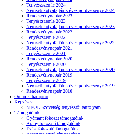
Tenyészszemle 2024
Nemzeti kutyafajtáink éves pontversenye 2024
Rendezvénynaptár 2023
Tenyészszemle 2023
Nemzeti kutyafajtáink éves pontversenye 2023
Rendezvénynaptár 2022
Tenyészszemle 2022
Nemzeti kutyafajtáink éves pontversenye 2022
Rendezvénynaptár 2021
Tenyészszemle 2021
Rendezvénynaptár 2020
Tenyészszemle 2020
Nemzeti kutyafajtáink éves pontversenye 2020
Rendezvénynaptár 2019
Tenyészszemle 2019
Nemzeti kutyafajtáink éves pontversenye 2019
Rendezvénynaptár 2018
Online Champion
Képzések
MEOE Szövetség tenyésztői tanfolyam
Támogatóink
Gyémánt fokozat támogatóink
Arany fokozatú támogatóink
Ezüst fokozatú támogatóink