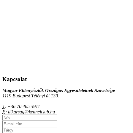
Kapcsolat
Magyar Ebtenyésztők Országos Egyesületeinek Szövetsége
1119 Budapest Tétényi út 130.
T:
+36 70 465 3911
E:
titkarsag@kennelclub.hu