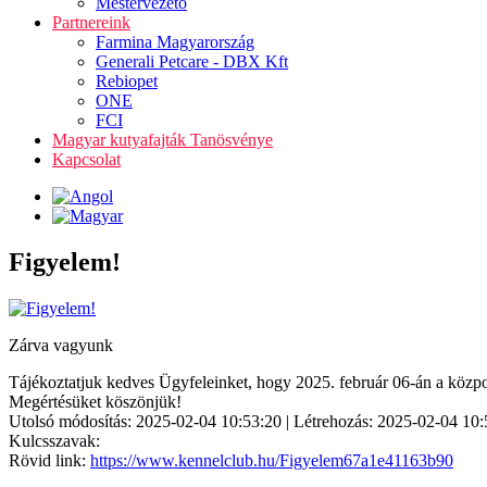
Mestervezető
Partnereink
Farmina Magyarország
Generali Petcare - DBX Kft
Rebiopet
ONE
FCI
Magyar kutyafajták Tanösvénye
Kapcsolat
Figyelem!
Zárva vagyunk
Tájékoztatjuk kedves Ügyfeleinket, hogy 2025. február 06-án a központ
Megértésüket köszönjük!
Utolsó módosítás: 2025-02-04 10:53:20 | Létrehozás: 2025-02-04 10:
Kulcsszavak:
Rövid link:
https://www.kennelclub.hu/Figyelem67a1e41163b90