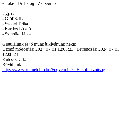
elnöke : Dr Balogh Zsuzsanna
tagjai :
- Gróf Szilvia
- Szokol Erika
- Kardos László
- Szmolka János
Gratulálunk és jó munkát kívánunk nekik .
Utolsó módosítás: 2024-07-01 12:08:23 | Létrehozás: 2024-07-01
12:08:23
Kulcsszavak:
Rövid link:
https://www.kennelclub.hu/Fegyelmi_es_Etikai_bizottsag