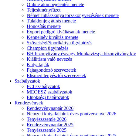
Online alombejelentés menete
Teljesítményfűzet
Német Juhászkutya törzskönyvezésének menete
Tulajdonjog átírás menete
Honosítás menete
Export pedigré kiváltásának menete
Kennelnév kiváltás menete
Szövetségi/Sportkártya ügyintézés
Champion ügyintézés
BH bizonyítvány és/vagy Munkavizsga bizonyítvány kiv
Kiállításra való nevezés
Kutyafajták
Fajtagondozó szervezetek
Elismert tenyésztői szervezetek
Szabályzatok
FCI szabályzatok
MEOESZ szabályzatok
Elnökségi határozatok
Rendezvények
Rendezvénynaptár 2026
Nemzeti kutyafajtaink éves pontversenye 2026
Tenyészszemle 2026
Rendezvénynaptár 2025
Tenyészszemle 2025
Nemzeti kutyafajtaink éves pontversenye 2025