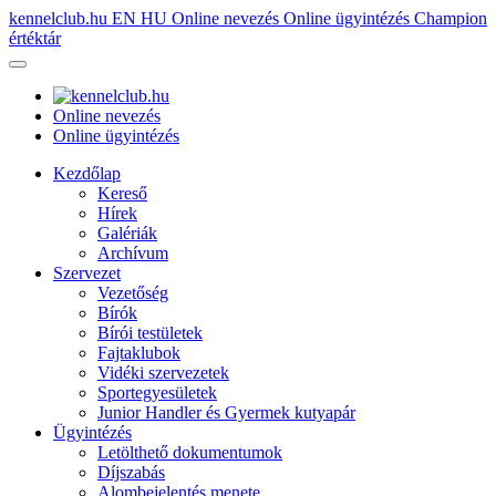
kennelclub.hu
EN
HU
Online nevezés
Online ügyintézés
Champion
értéktár
Online nevezés
Online ügyintézés
Kezdőlap
Kereső
Hírek
Galériák
Archívum
Szervezet
Vezetőség
Bírók
Bírói testületek
Fajtaklubok
Vidéki szervezetek
Sportegyesületek
Junior Handler és Gyermek kutyapár
Ügyintézés
Letölthető dokumentumok
Díjszabás
Alombejelentés menete