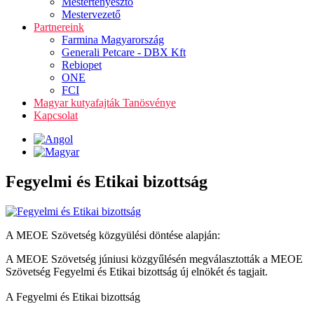
Mestertenyésztő
Mestervezető
Partnereink
Farmina Magyarország
Generali Petcare - DBX Kft
Rebiopet
ONE
FCI
Magyar kutyafajták Tanösvénye
Kapcsolat
Fegyelmi és Etikai bizottság
A MEOE Szövetség közgyülési döntése alapján:
A MEOE Szövetség júniusi közgyűlésén megválasztották a MEOE
Szövetség Fegyelmi és Etikai bizottság új elnökét és tagjait.
A Fegyelmi és Etikai bizottság