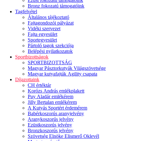
Ezüst fokozatú támogatóink
Bronz fokozatú támogatóink
Tagfelvétel
Általános tájékoztató
Fajtagondozói pályázat
Vidéki szervezet
Fajta egyesület
Sportegyesület
Pártoló tagok szekciója
Belépési nyilatkozatok
Sportbizottságok
SPORTBIZOTTSÁG
Magyar Pásztorkutyák Világszövetsége
Magyar kutyafajták Agility csapata
Díjazottaink
CH értéktár
Korózs András emlékplakett
Puy Aladár emlékérem
Jilly Bertalan emlékérem
A Kutyás Sportért érdemérem
Babérkoszorús aranyjelvény
Aranykoszorús jelvény
Ezüstkoszorús jelvény
Bronzkoszorús jelvény
Szövetség Elnöke Elismerő Oklevél