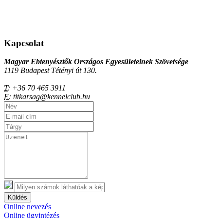
Kapcsolat
Magyar Ebtenyésztők Országos Egyesületeinek Szövetsége
1119 Budapest Tétényi út 130.
T:
+36 70 465 3911
E:
titkarsag@kennelclub.hu
Küldés
Online nevezés
Online ügyintézés