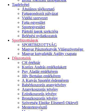
Bronz fokozatú támogatóink
Tagfelvétel
Általános tájékoztató
Fajtagondozói pályázat
Vidéki szervezet
Fajta egyesület
Sportegyesület
Pártoló tagok szekciója
Belépési nyilatkozatok
Sportbizottságok
SPORTBIZOTTSÁG
Magyar Pásztorkutyák Világszövetsége
Magyar kutyafajták Agility csapata
Díjazottaink
CH értéktár
Korózs András emlékplakett
Puy Aladár emlékérem
Jilly Bertalan emlékérem
A Kutyás Sportért érdemérem
Babérkoszorús aranyjelvény
Aranykoszorús jelvény
Ezüstkoszorús jelvény
Bronzkoszorús jelvény
Szövetség Elnöke Elismerő Oklevél
Mestertenyésztő