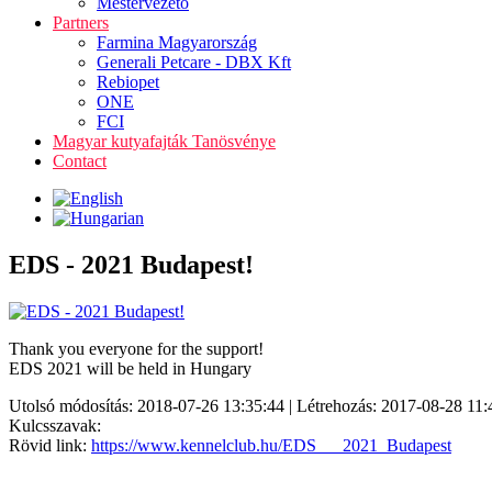
Mestervezető
Partners
Farmina Magyarország
Generali Petcare - DBX Kft
Rebiopet
ONE
FCI
Magyar kutyafajták Tanösvénye
Contact
EDS - 2021 Budapest!
Thank you everyone for the support!
EDS 2021 will be held in Hungary
Utolsó módosítás: 2018-07-26 13:35:44 | Létrehozás: 2017-08-28 11:
Kulcsszavak:
Rövid link:
https://www.kennelclub.hu/EDS___2021_Budapest