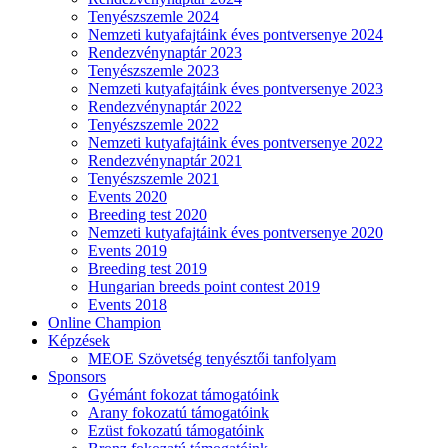
Tenyészszemle 2024
Nemzeti kutyafajtáink éves pontversenye 2024
Rendezvénynaptár 2023
Tenyészszemle 2023
Nemzeti kutyafajtáink éves pontversenye 2023
Rendezvénynaptár 2022
Tenyészszemle 2022
Nemzeti kutyafajtáink éves pontversenye 2022
Rendezvénynaptár 2021
Tenyészszemle 2021
Events 2020
Breeding test 2020
Nemzeti kutyafajtáink éves pontversenye 2020
Events 2019
Breeding test 2019
Hungarian breeds point contest 2019
Events 2018
Online Champion
Képzések
MEOE Szövetség tenyésztői tanfolyam
Sponsors
Gyémánt fokozat támogatóink
Arany fokozatú támogatóink
Ezüst fokozatú támogatóink