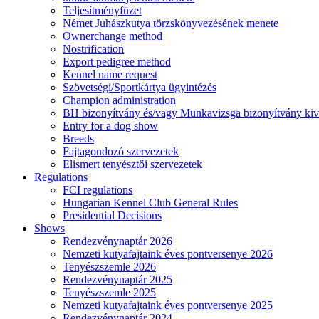
Teljesítményfüzet
Német Juhászkutya törzskönyvezésének menete
Ownerchange method
Nostrification
Export pedigree method
Kennel name request
Szövetségi/Sportkártya ügyintézés
Champion administration
BH bizonyítvány és/vagy Munkavizsga bizonyítvány kiv
Entry for a dog show
Breeds
Fajtagondozó szervezetek
Elismert tenyésztői szervezetek
Regulations
FCI regulations
Hungarian Kennel Club General Rules
Presidential Decisions
Shows
Rendezvénynaptár 2026
Nemzeti kutyafajtaink éves pontversenye 2026
Tenyészszemle 2026
Rendezvénynaptár 2025
Tenyészszemle 2025
Nemzeti kutyafajtaink éves pontversenye 2025
Rendezvénynaptár 2024