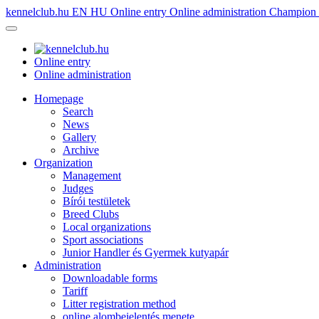
kennelclub.hu
EN
HU
Online entry
Online administration
Champion é
Online entry
Online administration
Homepage
Search
News
Gallery
Archive
Organization
Management
Judges
Bírói testületek
Breed Clubs
Local organizations
Sport associations
Junior Handler és Gyermek kutyapár
Administration
Downloadable forms
Tariff
Litter registration method
online alombejelentés menete