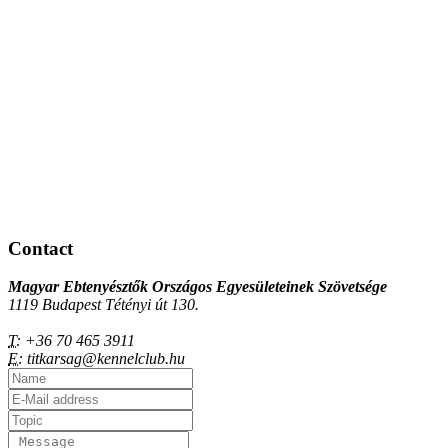
Contact
Magyar Ebtenyésztők Országos Egyesületeinek Szövetsége
1119 Budapest Tétényi út 130.
T:
+36 70 465 3911
E:
titkarsag@kennelclub.hu