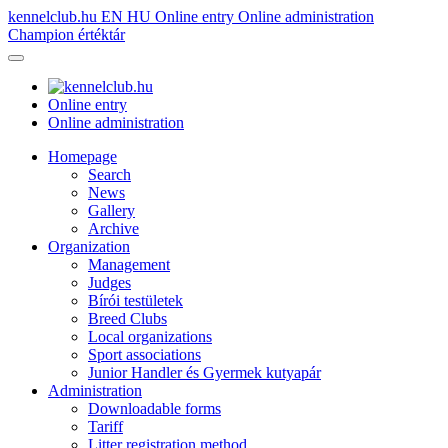
kennelclub.hu
EN
HU
Online entry
Online administration
Champion értéktár
Online entry
Online administration
Homepage
Search
News
Gallery
Archive
Organization
Management
Judges
Bírói testületek
Breed Clubs
Local organizations
Sport associations
Junior Handler és Gyermek kutyapár
Administration
Downloadable forms
Tariff
Litter registration method