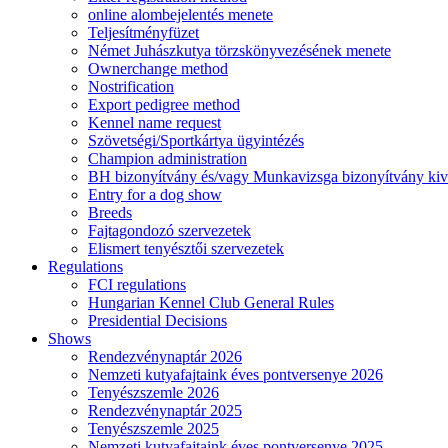
online alombejelentés menete
Teljesítményfüzet
Német Juhászkutya törzskönyvezésének menete
Ownerchange method
Nostrification
Export pedigree method
Kennel name request
Szövetségi/Sportkártya ügyintézés
Champion administration
BH bizonyítvány és/vagy Munkavizsga bizonyítvány kiv
Entry for a dog show
Breeds
Fajtagondozó szervezetek
Elismert tenyésztői szervezetek
Regulations
FCI regulations
Hungarian Kennel Club General Rules
Presidential Decisions
Shows
Rendezvénynaptár 2026
Nemzeti kutyafajtaink éves pontversenye 2026
Tenyészszemle 2026
Rendezvénynaptár 2025
Tenyészszemle 2025
Nemzeti kutyafajtaink éves pontversenye 2025