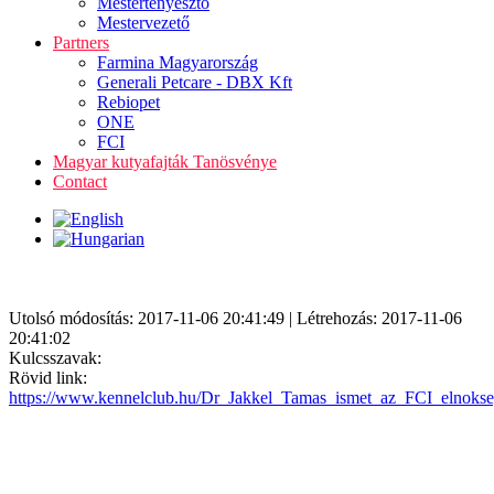
Mestertenyésztő
Mestervezető
Partners
Farmina Magyarország
Generali Petcare - DBX Kft
Rebiopet
ONE
FCI
Magyar kutyafajták Tanösvénye
Contact
Utolsó módosítás: 2017-11-06 20:41:49 | Létrehozás: 2017-11-06
20:41:02
Kulcsszavak:
Rövid link:
https://www.kennelclub.hu/Dr_Jakkel_Tamas_ismet_az_FCI_elnoks