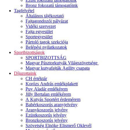
Ezüst fokozatú támogatóink
Bronz fokozatú támogatóink
Tagfelvétel
Általános tájékoztató
Fajtagondozói pályázat
Vidéki szervezet
Fajta egyesület
Sportegyesület
Pártoló tagok szekciója
Belépési nyilatkozatok
Sportbizottságok
SPORTBIZOTTSÁG
Magyar Pásztorkutyák Világszövetsége
Magyar kutyafajták Agility csapata
Díjazottaink
CH értéktár
Korózs András emlékplakett
Puy Aladár emlékérem
Jilly Bertalan emlékérem
A Kutyás Sportért érdemérem
Babérkoszorús aranyjelvény
Aranykoszorús jelvény
Ezüstkoszorús jelvény
Bronzkoszorús jelvény
Szövetség Elnöke Elismerő Oklevél