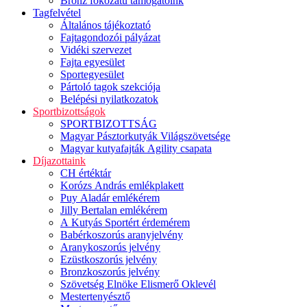
Bronz fokozatú támogatóink
Tagfelvétel
Általános tájékoztató
Fajtagondozói pályázat
Vidéki szervezet
Fajta egyesület
Sportegyesület
Pártoló tagok szekciója
Belépési nyilatkozatok
Sportbizottságok
SPORTBIZOTTSÁG
Magyar Pásztorkutyák Világszövetsége
Magyar kutyafajták Agility csapata
Díjazottaink
CH értéktár
Korózs András emlékplakett
Puy Aladár emlékérem
Jilly Bertalan emlékérem
A Kutyás Sportért érdemérem
Babérkoszorús aranyjelvény
Aranykoszorús jelvény
Ezüstkoszorús jelvény
Bronzkoszorús jelvény
Szövetség Elnöke Elismerő Oklevél
Mestertenyésztő