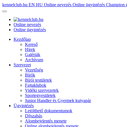
kennelclub.hu
EN
HU
Online nevezés
Online ügyintézés
Champion é
Online nevezés
Online ügyintézés
Kezdőlap
Kereső
Hírek
Galériák
Archívum
Szervezet
Vezetőség
Bírók
Bírói testületek
Fajtaklubok
Vidéki szervezetek
Sportegyesületek
Junior Handler és Gyermek kutyapár
Ügyintézés
Letölthető dokumentumok
Díjszabás
Alombejelentés menete
Online alombejelentés menete