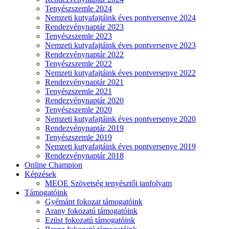
Tenyészszemle 2024
Nemzeti kutyafajtáink éves pontversenye 2024
Rendezvénynaptár 2023
Tenyészszemle 2023
Nemzeti kutyafajtáink éves pontversenye 2023
Rendezvénynaptár 2022
Tenyészszemle 2022
Nemzeti kutyafajtáink éves pontversenye 2022
Rendezvénynaptár 2021
Tenyészszemle 2021
Rendezvénynaptár 2020
Tenyészszemle 2020
Nemzeti kutyafajtáink éves pontversenye 2020
Rendezvénynaptár 2019
Tenyészszemle 2019
Nemzeti kutyafajtáink éves pontversenye 2019
Rendezvénynaptár 2018
Online Champion
Képzések
MEOE Szövetség tenyésztői tanfolyam
Támogatóink
Gyémánt fokozat támogatóink
Arany fokozatú támogatóink
Ezüst fokozatú támogatóink