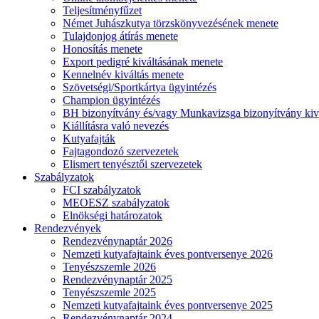
Teljesítményfűzet
Német Juhászkutya törzskönyvezésének menete
Tulajdonjog átírás menete
Honosítás menete
Export pedigré kiváltásának menete
Kennelnév kiváltás menete
Szövetségi/Sportkártya ügyintézés
Champion ügyintézés
BH bizonyítvány és/vagy Munkavizsga bizonyítvány kiv
Kiállításra való nevezés
Kutyafajták
Fajtagondozó szervezetek
Elismert tenyésztői szervezetek
Szabályzatok
FCI szabályzatok
MEOESZ szabályzatok
Elnökségi határozatok
Rendezvények
Rendezvénynaptár 2026
Nemzeti kutyafajtaink éves pontversenye 2026
Tenyészszemle 2026
Rendezvénynaptár 2025
Tenyészszemle 2025
Nemzeti kutyafajtaink éves pontversenye 2025
Rendezvénynaptár 2024