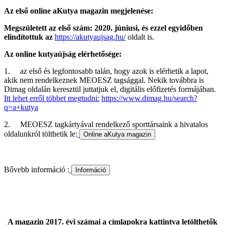
Az első online aKutya magazin megjelenése:
Megszületett az első szám: 2020. júniusi, és ezzel egyidőben
elindítottuk az
https://akutyaujsag.hu/
oldalt is.
Az online kutyaújság elérhetősége:
1. az első és legfontosabb talán, hogy azok is elérhetik a lapot,
akik nem rendelkeznek MEOESZ tagsággal. Nekik továbbra is
Dimag oldalán keresztül juttatjuk el, digitális előfizetés formájában.
Itt lehet erről többet megtudni:
https://www.dimag.hu/search?
q=a+kutya
2. MEOESZ tagkártyával rendelkező sporttársaink a hivatalos
oldalunkról tölthetik le:
Bővebb információ :
A magazin 2017. évi számai a címlapokra kattintva letölthetők