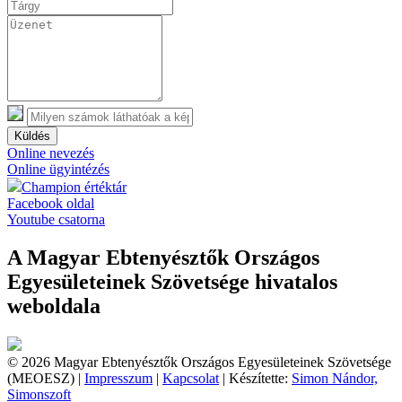
Küldés
Online nevezés
Online ügyintézés
Champion értéktár
Facebook oldal
Youtube csatorna
A Magyar Ebtenyésztők Országos
Egyesületeinek Szövetsége hivatalos
weboldala
© 2026 Magyar Ebtenyésztők Országos Egyesületeinek Szövetsége
(MEOESZ) |
Impresszum
|
Kapcsolat
| Készítette:
Simon Nándor,
Simonszoft