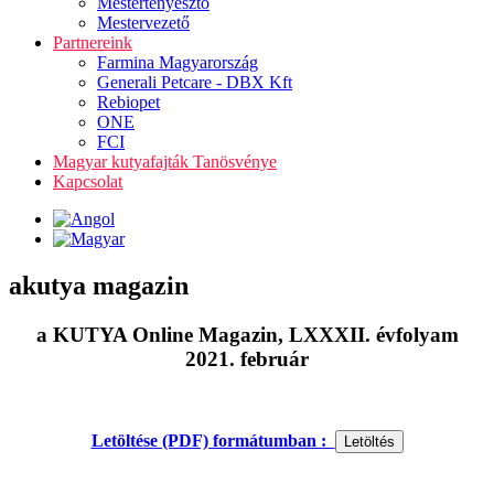
Mestertenyésztő
Mestervezető
Partnereink
Farmina Magyarország
Generali Petcare - DBX Kft
Rebiopet
ONE
FCI
Magyar kutyafajták Tanösvénye
Kapcsolat
akutya magazin
a KUTYA Online Magazin, LXXXII. évfolyam
2021. február
Letöltése (PDF) formátumban :