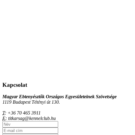
Kapcsolat
Magyar Ebtenyésztők Országos Egyesületeinek Szövetsége
1119 Budapest Tétényi út 130.
T:
+36 70 465 3911
E:
titkarsag@kennelclub.hu