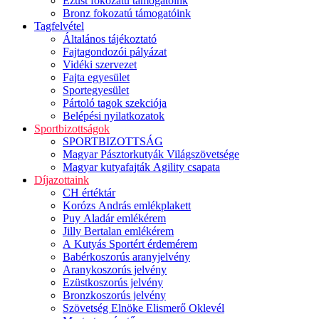
Ezüst fokozatú támogatóink
Bronz fokozatú támogatóink
Tagfelvétel
Általános tájékoztató
Fajtagondozói pályázat
Vidéki szervezet
Fajta egyesület
Sportegyesület
Pártoló tagok szekciója
Belépési nyilatkozatok
Sportbizottságok
SPORTBIZOTTSÁG
Magyar Pásztorkutyák Világszövetsége
Magyar kutyafajták Agility csapata
Díjazottaink
CH értéktár
Korózs András emlékplakett
Puy Aladár emlékérem
Jilly Bertalan emlékérem
A Kutyás Sportért érdemérem
Babérkoszorús aranyjelvény
Aranykoszorús jelvény
Ezüstkoszorús jelvény
Bronzkoszorús jelvény
Szövetség Elnöke Elismerő Oklevél