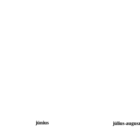
június
július-auguszt