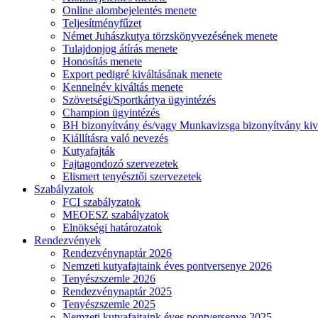
Online alombejelentés menete
Teljesítményfűzet
Német Juhászkutya törzskönyvezésének menete
Tulajdonjog átírás menete
Honosítás menete
Export pedigré kiváltásának menete
Kennelnév kiváltás menete
Szövetségi/Sportkártya ügyintézés
Champion ügyintézés
BH bizonyítvány és/vagy Munkavizsga bizonyítvány kiv
Kiállításra való nevezés
Kutyafajták
Fajtagondozó szervezetek
Elismert tenyésztői szervezetek
Szabályzatok
FCI szabályzatok
MEOESZ szabályzatok
Elnökségi határozatok
Rendezvények
Rendezvénynaptár 2026
Nemzeti kutyafajtaink éves pontversenye 2026
Tenyészszemle 2026
Rendezvénynaptár 2025
Tenyészszemle 2025
Nemzeti kutyafajtaink éves pontversenye 2025