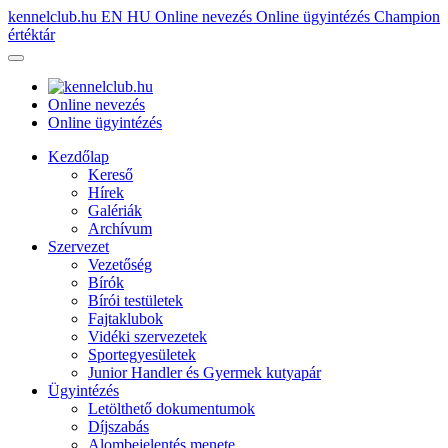
kennelclub.hu
EN
HU
Online nevezés
Online ügyintézés
Champion
értéktár
Online nevezés
Online ügyintézés
Kezdőlap
Kereső
Hírek
Galériák
Archívum
Szervezet
Vezetőség
Bírók
Bírói testületek
Fajtaklubok
Vidéki szervezetek
Sportegyesületek
Junior Handler és Gyermek kutyapár
Ügyintézés
Letölthető dokumentumok
Díjszabás
Alombejelentés menete