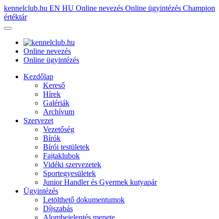
kennelclub.hu
EN
HU
Online nevezés
Online ügyintézés
Champion
értéktár
Online nevezés
Online ügyintézés
Kezdőlap
Kereső
Hírek
Galériák
Archívum
Szervezet
Vezetőség
Bírók
Bírói testületek
Fajtaklubok
Vidéki szervezetek
Sportegyesületek
Junior Handler és Gyermek kutyapár
Ügyintézés
Letölthető dokumentumok
Díjszabás
Alombejelentés menete