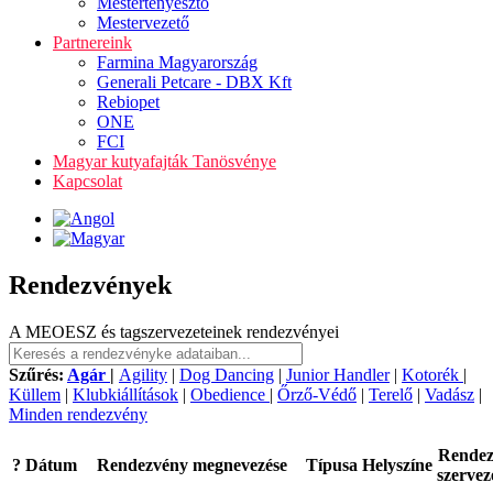
Mestertenyésztő
Mestervezető
Partnereink
Farmina Magyarország
Generali Petcare - DBX Kft
Rebiopet
ONE
FCI
Magyar kutyafajták Tanösvénye
Kapcsolat
Rendezvények
A MEOESZ és tagszervezeteinek rendezvényei
Szűrés:
Agár
|
Agility
|
Dog Dancing
|
Junior Handler
|
Kotorék
|
Küllem
|
Klubkiállítások
|
Obedience
|
Őrző-Védő
|
Terelő
|
Vadász
|
Minden rendezvény
Rende
?
Dátum
Rendezvény megnevezése
Típusa
Helyszíne
szervez