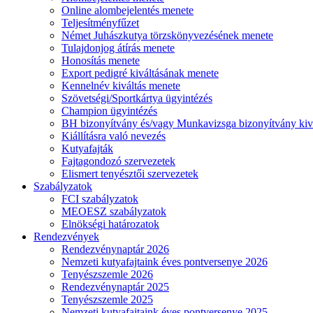
Online alombejelentés menete
Teljesítményfűzet
Német Juhászkutya törzskönyvezésének menete
Tulajdonjog átírás menete
Honosítás menete
Export pedigré kiváltásának menete
Kennelnév kiváltás menete
Szövetségi/Sportkártya ügyintézés
Champion ügyintézés
BH bizonyítvány és/vagy Munkavizsga bizonyítvány kiv
Kiállításra való nevezés
Kutyafajták
Fajtagondozó szervezetek
Elismert tenyésztői szervezetek
Szabályzatok
FCI szabályzatok
MEOESZ szabályzatok
Elnökségi határozatok
Rendezvények
Rendezvénynaptár 2026
Nemzeti kutyafajtaink éves pontversenye 2026
Tenyészszemle 2026
Rendezvénynaptár 2025
Tenyészszemle 2025
Nemzeti kutyafajtaink éves pontversenye 2025