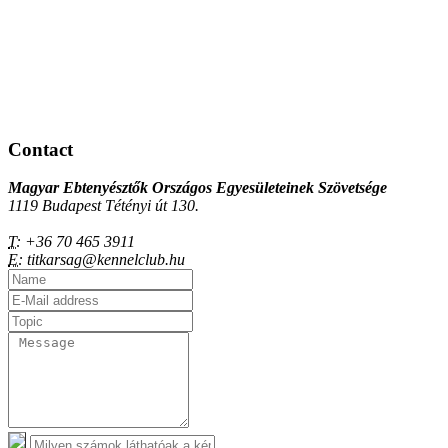
Contact
Magyar Ebtenyésztők Országos Egyesületeinek Szövetsége
1119 Budapest Tétényi út 130.
T:
+36 70 465 3911
E:
titkarsag@kennelclub.hu