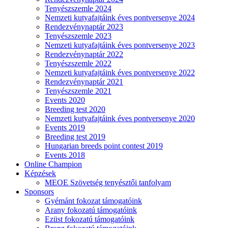
Tenyészszemle 2024
Nemzeti kutyafajtáink éves pontversenye 2024
Rendezvénynaptár 2023
Tenyészszemle 2023
Nemzeti kutyafajtáink éves pontversenye 2023
Rendezvénynaptár 2022
Tenyészszemle 2022
Nemzeti kutyafajtáink éves pontversenye 2022
Rendezvénynaptár 2021
Tenyészszemle 2021
Events 2020
Breeding test 2020
Nemzeti kutyafajtáink éves pontversenye 2020
Events 2019
Breeding test 2019
Hungarian breeds point contest 2019
Events 2018
Online Champion
Képzések
MEOE Szövetség tenyésztői tanfolyam
Sponsors
Gyémánt fokozat támogatóink
Arany fokozatú támogatóink
Ezüst fokozatú támogatóink