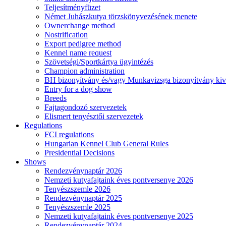
Teljesítményfüzet
Német Juhászkutya törzskönyvezésének menete
Ownerchange method
Nostrification
Export pedigree method
Kennel name request
Szövetségi/Sportkártya ügyintézés
Champion administration
BH bizonyítvány és/vagy Munkavizsga bizonyítvány kiv
Entry for a dog show
Breeds
Fajtagondozó szervezetek
Elismert tenyésztői szervezetek
Regulations
FCI regulations
Hungarian Kennel Club General Rules
Presidential Decisions
Shows
Rendezvénynaptár 2026
Nemzeti kutyafajtaink éves pontversenye 2026
Tenyészszemle 2026
Rendezvénynaptár 2025
Tenyészszemle 2025
Nemzeti kutyafajtaink éves pontversenye 2025
Rendezvénynaptár 2024