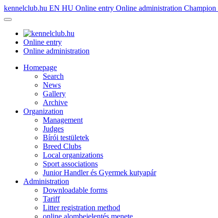
kennelclub.hu
EN
HU
Online entry
Online administration
Champion é
Online entry
Online administration
Homepage
Search
News
Gallery
Archive
Organization
Management
Judges
Bírói testületek
Breed Clubs
Local organizations
Sport associations
Junior Handler és Gyermek kutyapár
Administration
Downloadable forms
Tariff
Litter registration method
online alombejelentés menete