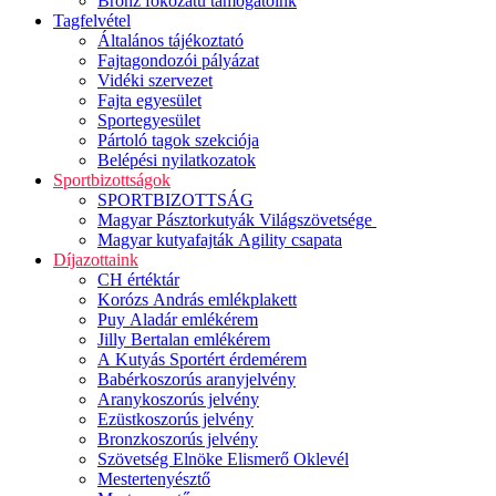
Bronz fokozatú támogatóink
Tagfelvétel
Általános tájékoztató
Fajtagondozói pályázat
Vidéki szervezet
Fajta egyesület
Sportegyesület
Pártoló tagok szekciója
Belépési nyilatkozatok
Sportbizottságok
SPORTBIZOTTSÁG
Magyar Pásztorkutyák Világszövetsége
Magyar kutyafajták Agility csapata
Díjazottaink
CH értéktár
Korózs András emlékplakett
Puy Aladár emlékérem
Jilly Bertalan emlékérem
A Kutyás Sportért érdemérem
Babérkoszorús aranyjelvény
Aranykoszorús jelvény
Ezüstkoszorús jelvény
Bronzkoszorús jelvény
Szövetség Elnöke Elismerő Oklevél
Mestertenyésztő