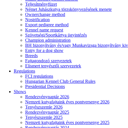
Teljesítményfüzet
Német Juhászkutya törzskönyvezésének menete
Ownerchange method
Nostrification
Export pedigree method
Kennel name request
Szövetségi/Sportkártya ügyintézés
Champion administration
BH bizonyítvány és/vagy Munkavizsga bizonyítvány kiv
Entry for a dog show
Breeds
Fajtagondozó szervezetek
Elismert tenyésztői szervezetek
Regulations
FCI regulations
Hungarian Kennel Club General Rules
Presidential Decisions
Shows
Rendezvénynaptár 2026
Nemzeti kutyafajtaink éves pontversenye 2026
Tenyészszemle 2026
Rendezvénynaptár 2025
Tenyészszemle 2025
Nemzeti kutyafajtaink éves pontversenye 2025
Rendezvénynaptár 2024