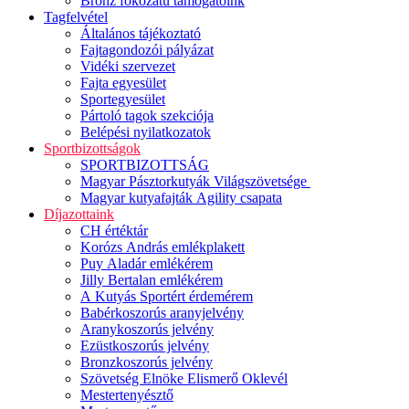
Bronz fokozatú támogatóink
Tagfelvétel
Általános tájékoztató
Fajtagondozói pályázat
Vidéki szervezet
Fajta egyesület
Sportegyesület
Pártoló tagok szekciója
Belépési nyilatkozatok
Sportbizottságok
SPORTBIZOTTSÁG
Magyar Pásztorkutyák Világszövetsége
Magyar kutyafajták Agility csapata
Díjazottaink
CH értéktár
Korózs András emlékplakett
Puy Aladár emlékérem
Jilly Bertalan emlékérem
A Kutyás Sportért érdemérem
Babérkoszorús aranyjelvény
Aranykoszorús jelvény
Ezüstkoszorús jelvény
Bronzkoszorús jelvény
Szövetség Elnöke Elismerő Oklevél
Mestertenyésztő