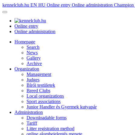
kennelclub.hu
EN
HU
Online entry
Online administration
Champion é
Online entry
Online administration
Homepage
Search
News
Gallery
Archive
Organization
Management
Judges
Bírói testületek
Breed Clubs
Local organizations
Sport associations
Junior Handler és Gyermek kutyapár
Administration
Downloadable forms
Tariff
Litter registration method
online alombejelentés menete