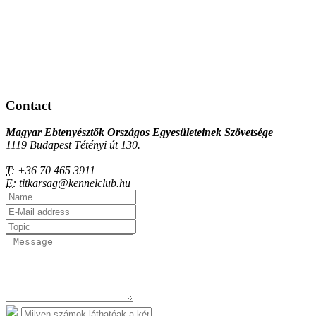
Contact
Magyar Ebtenyésztők Országos Egyesületeinek Szövetsége
1119 Budapest Tétényi út 130.
T:
+36 70 465 3911
E:
titkarsag@kennelclub.hu