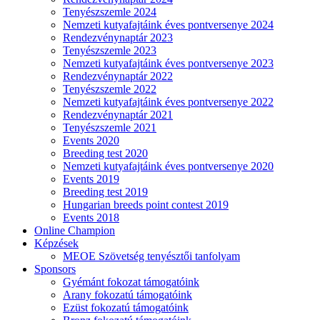
Tenyészszemle 2024
Nemzeti kutyafajtáink éves pontversenye 2024
Rendezvénynaptár 2023
Tenyészszemle 2023
Nemzeti kutyafajtáink éves pontversenye 2023
Rendezvénynaptár 2022
Tenyészszemle 2022
Nemzeti kutyafajtáink éves pontversenye 2022
Rendezvénynaptár 2021
Tenyészszemle 2021
Events 2020
Breeding test 2020
Nemzeti kutyafajtáink éves pontversenye 2020
Events 2019
Breeding test 2019
Hungarian breeds point contest 2019
Events 2018
Online Champion
Képzések
MEOE Szövetség tenyésztői tanfolyam
Sponsors
Gyémánt fokozat támogatóink
Arany fokozatú támogatóink
Ezüst fokozatú támogatóink