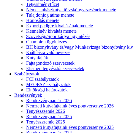
Teljesítményfűzet
Német Juhászkutya törzskönyvezésének menete
Tulajdonjog átírás menete
Honosítás menete
Export pedigré kiváltásának menete
Kennelnév kiváltás menete
Szövetségi/Sportkártya ügyintézés
Champion ügyintézés
BH bizonyítvány és/vagy Munkavizsga bizonyítvány kiv
Kiállításra való nevezés
Kutyafajták
Fajtagondozó szervezetek
Elismert tenyésztői szervezetek
Szabályzatok
FCI szabályzatok
MEOESZ szabályzatok
Elnökségi határozatok
Rendezvények
Rendezvénynaptár 2026
Nemzeti kutyafajtaink éves pontversenye 2026
Tenyészszemle 2026
Rendezvénynaptár 2025
Tenyészszemle 2025
Nemzeti kutyafajtaink éves pontversenye 2025
Rendezvénynaptár 2024