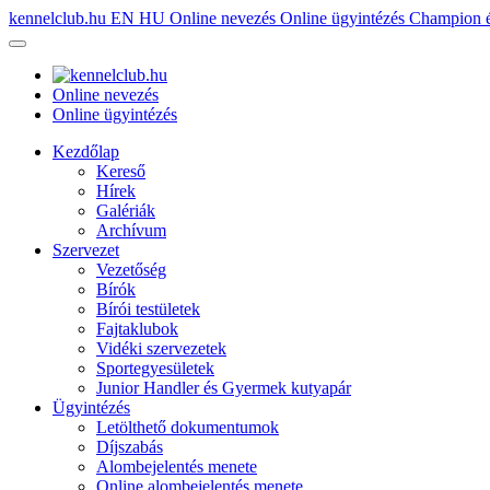
kennelclub.hu
EN
HU
Online nevezés
Online ügyintézés
Champion é
Online nevezés
Online ügyintézés
Kezdőlap
Kereső
Hírek
Galériák
Archívum
Szervezet
Vezetőség
Bírók
Bírói testületek
Fajtaklubok
Vidéki szervezetek
Sportegyesületek
Junior Handler és Gyermek kutyapár
Ügyintézés
Letölthető dokumentumok
Díjszabás
Alombejelentés menete
Online alombejelentés menete