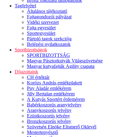
Bronz fokozatú támogatóink
Tagfelvétel
Általános tájékoztató
Fajtagondozói pályázat
Vidéki szervezet
Fajta egyesület
Sportegyesület
Pártoló tagok szekciója
Belépési nyilatkozatok
Sportbizottságok
SPORTBIZOTTSÁG
Magyar Pásztorkutyák Világszövetsége
Magyar kutyafajták Agility csapata
Díjazottaink
CH értéktár
Korózs András emlékplakett
Puy Aladár emlékérem
Jilly Bertalan emlékérem
A Kutyás Sportért érdemérem
Babérkoszorús aranyjelvény
Aranykoszorús jelvény
Ezüstkoszorús jelvény
Bronzkoszorús jelvény
Szövetség Elnöke Elismerő Oklevél
Mestertenyésztő