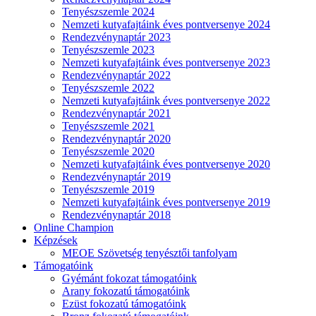
Tenyészszemle 2024
Nemzeti kutyafajtáink éves pontversenye 2024
Rendezvénynaptár 2023
Tenyészszemle 2023
Nemzeti kutyafajtáink éves pontversenye 2023
Rendezvénynaptár 2022
Tenyészszemle 2022
Nemzeti kutyafajtáink éves pontversenye 2022
Rendezvénynaptár 2021
Tenyészszemle 2021
Rendezvénynaptár 2020
Tenyészszemle 2020
Nemzeti kutyafajtáink éves pontversenye 2020
Rendezvénynaptár 2019
Tenyészszemle 2019
Nemzeti kutyafajtáink éves pontversenye 2019
Rendezvénynaptár 2018
Online Champion
Képzések
MEOE Szövetség tenyésztői tanfolyam
Támogatóink
Gyémánt fokozat támogatóink
Arany fokozatú támogatóink
Ezüst fokozatú támogatóink