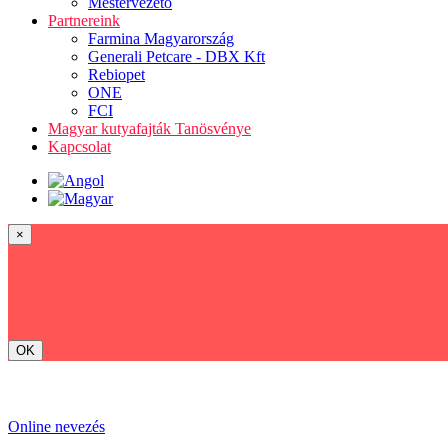
Mestervezető
Partnereink
Farmina Magyarország
Generali Petcare - DBX Kft
Rebiopet
ONE
FCI
Magyar kutyafajták Tanösvénye
Kapcsolat
×
OK
Online nevezés